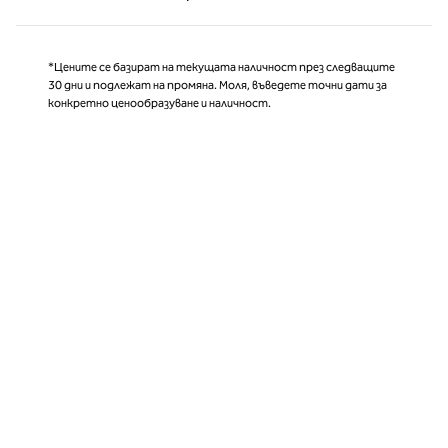
Страница 1 от 1
*Цените се базират на текущата наличност през следващите
30 дни и подлежат на промяна. Моля, въведете точни дати за
конкретно ценообразуване и наличност.