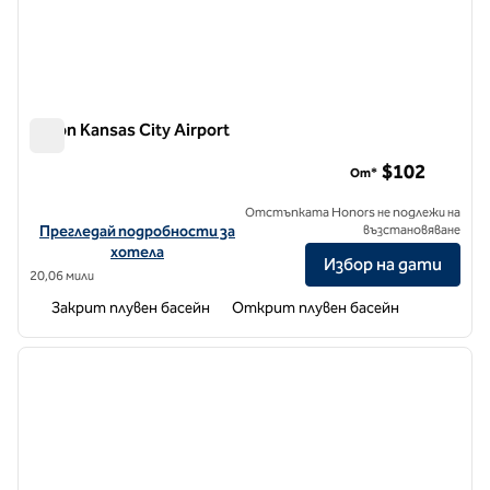
Hilton Kansas City Airport
Hilton Kansas City Airport
$102
От*
Отстъпката Honors не подлежи на
Вижте подробности за хотела за летище Hilton Kansas City
Прегледай подробности за
възстановяване
хотела
Избор на дати
20,06 мили
Закрит плувен басейн
Открит плувен басейн
1
/
12
предходно изображение
следв
1 от 12