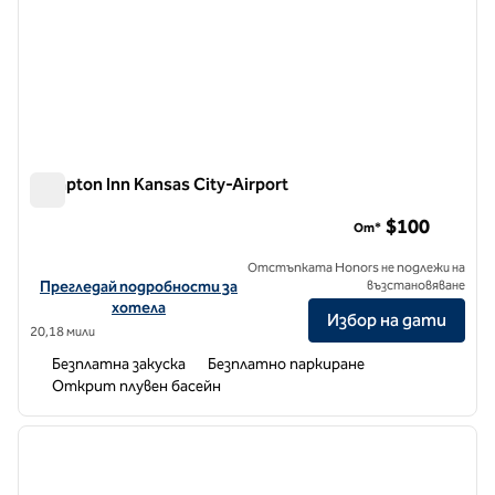
Hampton Inn Kansas City-Airport
Hampton Inn Kansas City-Airport
$100
От*
Отстъпката Honors не подлежи на
Вижте подробности за хотела за Hampton Inn Kansas City-Airp
Прегледай подробности за
възстановяване
хотела
Избор на дати
20,18 мили
Безплатна закуска
Безплатно паркиране
Открит плувен басейн
1
/
7
предходно изображение
следв
1 от 7