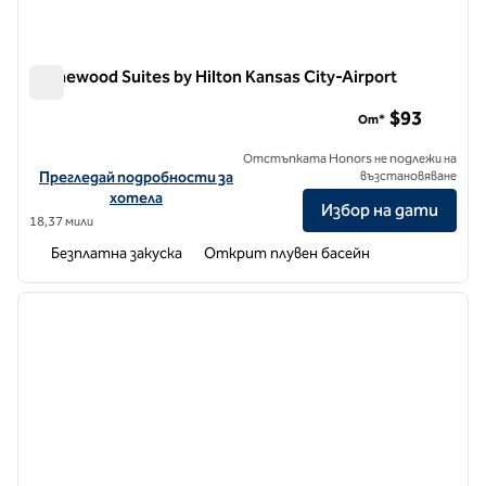
Homewood Suites by Hilton Kansas City-Airport
Homewood Suites by Hilton Kansas City-Airport
$93
От*
Отстъпката Honors не подлежи на
Вижте подробности за хотела за Homewood Suites by Hilton Kan
Прегледай подробности за
възстановяване
хотела
Избор на дати
18,37 мили
Безплатна закуска
Открит плувен басейн
1
/
12
предходно изображение
следв
1 от 12