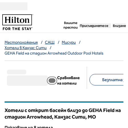
Прескачане към съдържанието
,
отваря нов раздел
Вашите
Присъединете се
Влизане
престои
Местоположения
/
САЩ
/
Мисури
/
Хотели в Канзас Сити
/
GEHA Field на стадион Arrowhead Outdoor Pool Hotels
Сравняване
Безплатна зак
на хотели
Предложени филт
Хотели с открит басейн близо до GEHA Field на
стадион Arrowhead, Канзас Сити,
MO
Мисури
Показване на 8 хотела