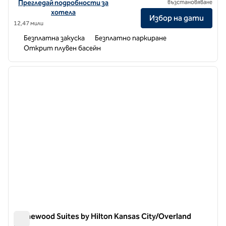
Вижте подробности за хотела за Hampton Inn Kansas City/Over
Прегледай подробности за
възстановяване
хотела
Избор на дати
12,47 мили
Безплатна закуска
Безплатно паркиране
Открит плувен басейн
1
/
12
предходно изображение
следв
1 от 12
Homewood Suites by Hilton Kansas City/Overland