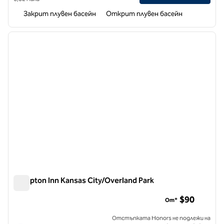
Закрит плувен басейн
Открит плувен басейн
1
/
12
предходно изображение
следв
1 от 12
Hampton Inn Kansas City/Overland Park
Hampton Inn Kansas City/Overland Park
$90
От*
Отстъпката Honors не подлежи на