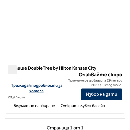
Летище DoubleTree by Hilton Kansas City
Летище DoubleTree by Hilton Kansas City
Очаквайте скоро
Приемаме резервации за 29 януари
Вижте подробности за хотела за летище DoubleTree by Hilton 
Прегледай подробности за
2027 г. и след това.
хотела
Избор на дати
20,97 мили
Безплатно паркиране
Открит плувен басейн
Предишна страница, 1 от 1
Следваща страни
Страница
1 от 1