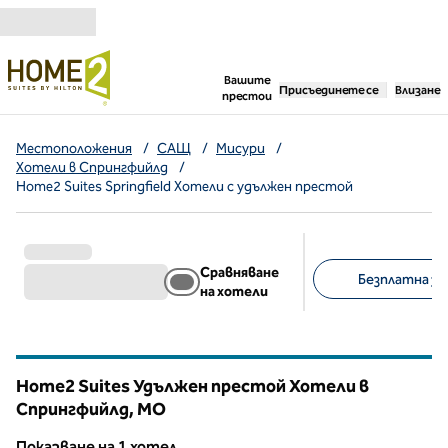
Прескачане към съдържанието
,
отваря нов раздел
Вашите
Присъединете се
Влизане
престои
Местоположения
/
САЩ
/
Мисури
/
Хотели в Спрингфийлд
/
Home2 Suites Springfield Хотели с удължен престой
Сравняване
Безплатна зак
на хотели
Предложени филт
Home2 Suites Удължен престой Хотели в
Спрингфийлд,
MO
Мисури
Показване на 1 хотел