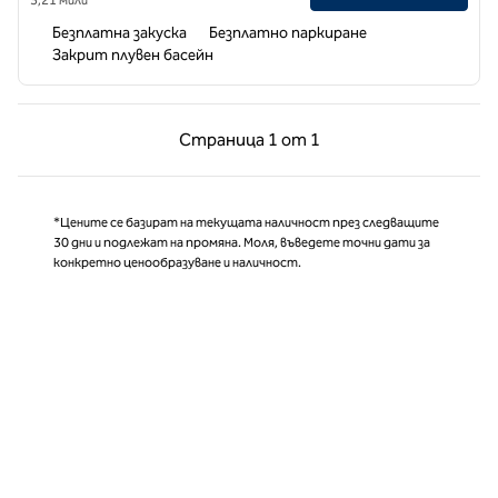
Безплатна закуска
Безплатно паркиране
Закрит плувен басейн
Предишна страница, 1 от 1
Следваща страни
Страница
1 от 1
Страница 1 от 1
*Цените се базират на текущата наличност през следващите
30 дни и подлежат на промяна. Моля, въведете точни дати за
конкретно ценообразуване и наличност.