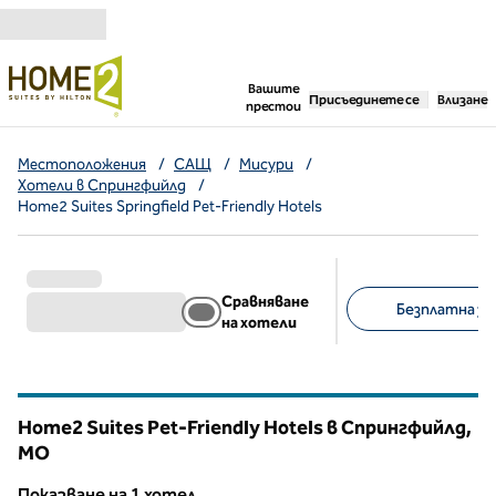
Прескачане към съдържанието
,
отваря нов раздел
Вашите
Присъединете се
Влизане
престои
Местоположения
/
САЩ
/
Мисури
/
Хотели в Спрингфийлд
/
Home2 Suites Springfield Pet-Friendly Hotels
Сравняване
Безплатна зак
на хотели
Предложени филт
Home2 Suites Pet-Friendly Hotels в Спрингфийлд,
MO
Мисури
Показване на 1 хотел