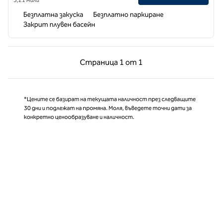
Безплатна закуска
Безплатно паркиране
Закрит плувен басейн
Предишна страница, 1 от 1
Следваща страни
Страница
1 от 1
Страница 1 от 1
*Цените се базират на текущата наличност през следващите
30 дни и подлежат на промяна. Моля, въведете точни дати за
конкретно ценообразуване и наличност.