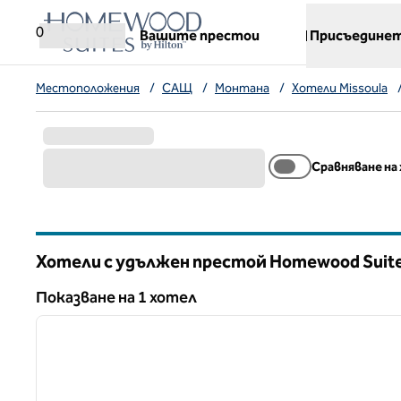
Прескачане към съдържанието
,
отваря нов раздел
0
Вашите престои
Присъединет
Местоположения
/
САЩ
/
Монтана
/
Хотели Missoula
Сравняване на
Хотели с удължен престой Homewood Suite
Монтана
Показване на 1 хотел
1
Показване на 1 хотел
предходно изображение
1 от 12