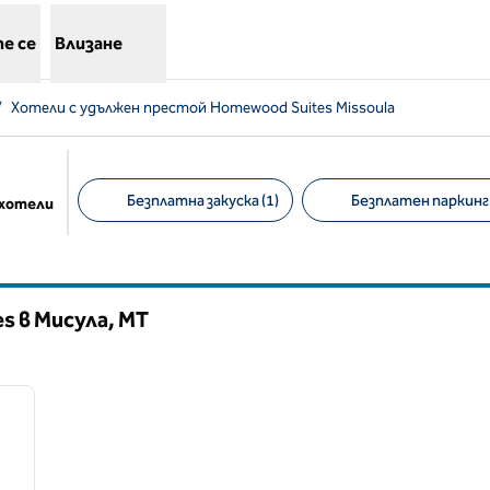
е се
Влизане
/
Хотели с удължен престой Homewood Suites Missoula
Безплатна закуска (1)
Безплатен паркинг 
 хотели
Предложени филтри
s в Мисула,
MT
/
12
следващо изображение