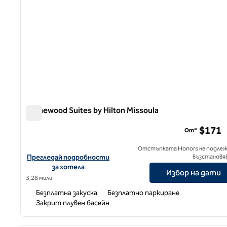
Homewood Suites by Hilton Missoula
Homewood Suites by Hilton Missoula
$171
От*
Отстъпката Honors не подлеж
Вижте подробности за хотела за Homewood Suites by Hilton
Прегледай подробности
възстановя
за хотела
Избор на дати
3,28 мили
Безплатна закуска
Безплатно паркиране
Закрит плувен басейн