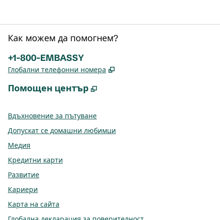
Как можем да помогнем?
Телефон:
+1-800-EMBASSY
,
Отваря нов раздел
Глобални телефонни номера
Помощен център
,
Отваря нов раздел
Вдъхновение за пътуване
Допускат се домашни любимци
Медия
Кредитни карти
Развитие
Кариери
Карта на сайта
Глобална декларация за поверителност