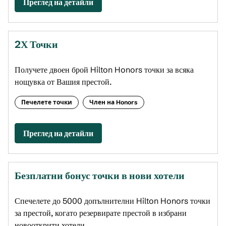
Преглед на детайли
2Х Точки
Получете двоен брой Hilton Honors точки за всяка
нощувка от Вашия престой.
Печелете точки
Член на Honors
Преглед на детайли
Безплатни бонус точки в нови хотели
Спечелете до 5 000 допълнителни Hilton Honors точки
за престой, когато резервирате престой в избрани
новооткрити хотели.