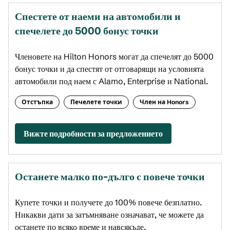
Спестете от наеми на автомобили и
спечелете до 5 000 бонус точки
Членовете на Hilton Honors могат да спечелят до 5 000
бонус точки и да спестят от отговарящи на условията
автомобили под наем с Alamo, Enterprise и National.
Отстъпка
Печелете точки
Член на Honors
Вижте подробности за предложението
Останете малко по-дълго с повече точки
Купете точки и получете до 100% повече безплатно.
Никакви дати за затъмняване означават, че можете да
останете по всяко време и навсякъде.