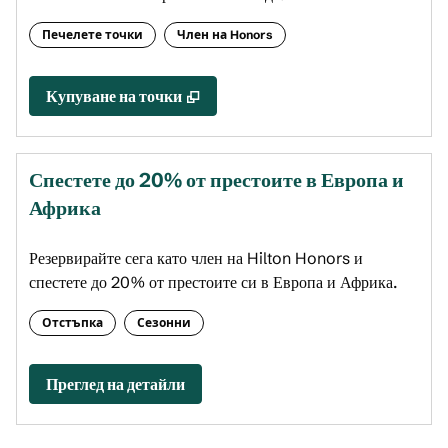
Печелете точки
Член на Honors
,
Отваря нов раздел
Купуване на точки
Спестете до 20% от престоите в Европа и
Африка
Резервирайте сега като член на Hilton Honors и
спестете до 20% от престоите си в Европа и Африка.
Отстъпка
Сезонни
Преглед на детайли