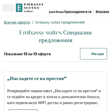
Прескачане към съдържанието
yourStays
Присъединете се
Влизане
openMenu
Всички оферти
/
Embassy suites предложения
Embassy suites Специални
предложения
Показване 13 на 13 оферти
Предложени
0 из
Показване 13 на 13 оферти
Филтри
„Насладете се на престоя“
Резервирайте нашия пакет „Насладете се на престоя“ и
се отдайте на кредит в хотела и допълнителни бонуси,
като първокласен WiFi достъп и ранно регистриране.