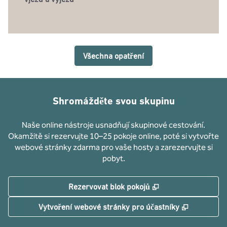
Všechna opatření
Shromážděte svou skupinu
Naše online nástroje usnadňují skupinové cestování.
Okamžitě si rezervujte 10–25 pokoje online, poté si vytvořte
webové stránky zdarma pro vaše hosty a zarezervujte si
pobyt.
,
Otevře se na nové
Rezervovat blok pokojů
,
Otevře se
Vytvoření webové stránky pro účastníky