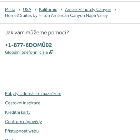
Místa
/
USA
/
Kalifornie
/
Americké hotely Canyon
/
Home2 Suites by Hilton American Canyon Napa Valley
Jak vám můžeme pomoci?
Telefon:
+1-877-6DOMŮ02
,
Otevře se na nové kartě
Globální telefonní čísla
x
facebook
instagram
,
otevře se nová karta
,
otevře se nová karta
,
otevře se nová karta
Pobyty s domácím mazlíčkem
Cestovní inspirace
Kreditní karty
Centrum nápovědy
Přístupnost webu