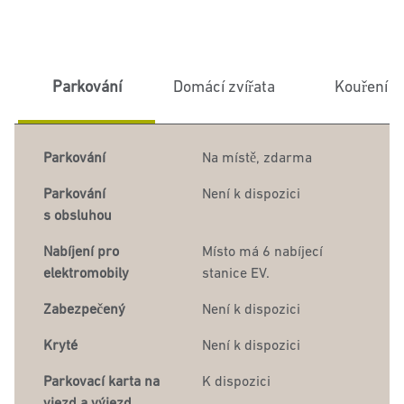
Parkování
Domácí zvířata
Kouření
Parkování
Na místě
,
zdarma
Parkování
Není k dispozici
s obsluhou
Nabíjení pro
Místo
má 6 nabíjecí
elektromobily
stanice EV.
Zabezpečený
Není k dispozici
Kryté
Není k dispozici
Parkovací karta na
K dispozici
vjezd a výjezd