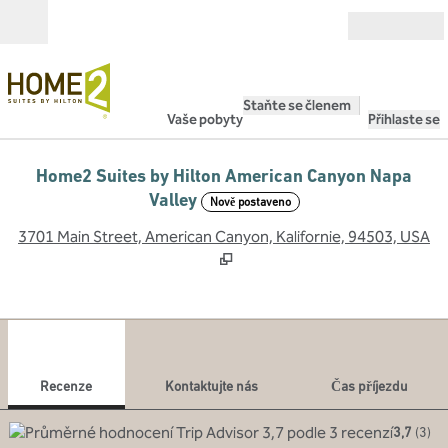
Přejít na obsah
Otevřít
Staňte se členem
Vaše pobyty
Přihlaste se
Home2 Suites by Hilton American Canyon Napa
Valley
Nově postaveno
,
O
3701 Main Street, American Canyon, Kalifornie, 94503, USA
1
/
4
předchozí obrázek
dalš
1 z 4
Kontaktujte nás
Recenze
Kontaktujte nás
Čas příjezdu
3,7
(
3
)