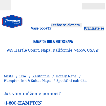
Přejít na obsah
Otevřít
Staňte se členem
Vaše pobyty
Přihlaste se
HAMPTON INN & SUITES NAPA
,
Ot
945 Hartle Court, Napa, Kalifornie, 94559, USA
Místa
/
USA
/
Kalifornie
/
Hotely Napa
/
Hampton Inn & Suites Napa
/
Speciální nabídka
Jak vám můžeme pomoci?
Telefon:
+1-800-HAMPTON