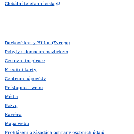
,
Otevře se na nové kartě
Globální telefonní čísla
facebook
x
instagram
,
otevře se nová karta
,
otevře se nová karta
,
otevře se nová karta
Dárkové karty Hilton (Evropa)
Pobyty s domácím mazlíčkem
Cestovní inspirace
Kreditní karty
Centrum nápovědy
Přístupnost webu
Média
Rozvoj
Kariéra
Mapa webu
Prohlášení o zásadách ochrany osobních údajů