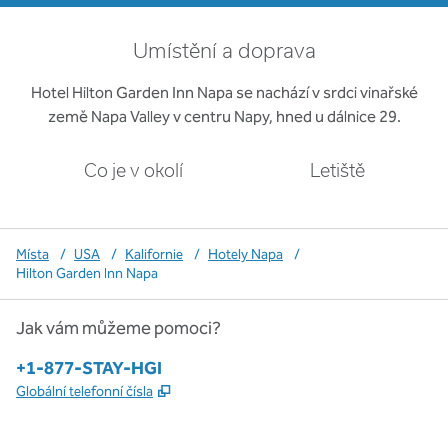
Umístění a doprava
Hotel Hilton Garden Inn Napa se nachází v srdci vinařské
země Napa Valley v centru Napy, hned u dálnice 29.
Co je v okolí
Letiště
Místa
/
USA
/
Kalifornie
/
Hotely Napa
/
Hilton Garden Inn Napa
Jak vám můžeme pomoci?
Telefon:
+1-877-STAY-HGI
,
Otevře se na nové kartě
Globální telefonní čísla
x
facebook
instagram