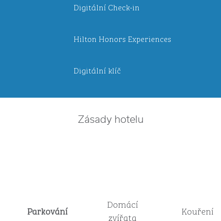
Digitální Check-in
Hilton Honors Experiences
Digitální klíč
Zásady hotelu
Domácí
Parkování
Kouření
zvířata