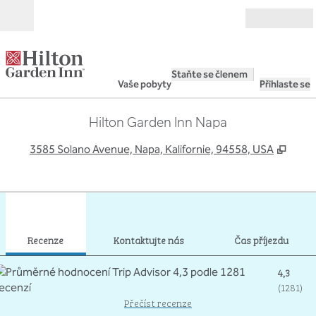
Přejít na obsah
Otevřít
Staňte se členem
Vaše pobyty
Přihlaste se
Hilton Garden Inn Napa
,
Otev
3585 Solano Avenue, Napa, Kalifornie, 94558, USA
1
/
12
předchozí obrázek
dalš
1 z 12
Kontaktujte nás
Recenze
Kontaktujte nás
Čas příjezdu
4,3
(
1281
)
Přečíst recenze