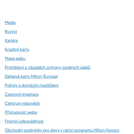
,
otevře se nová karta
,
otevře se nová karta
,
otevře se nová karta
Média
Rozvoj
Kariéra
Kreditní karty
Mapa webu
Prohlášení o zásadách ochrany osobních údajů
Dárkové karty Hilton (Evropa)
Pobyty s domácím mazlíčkem
Cestovní inspirace
Centrum nápovědy
Přístupnost webu
Firemní odpovědnost
Obchodní podmínky pro slevy v rámci programu Hilton Honors