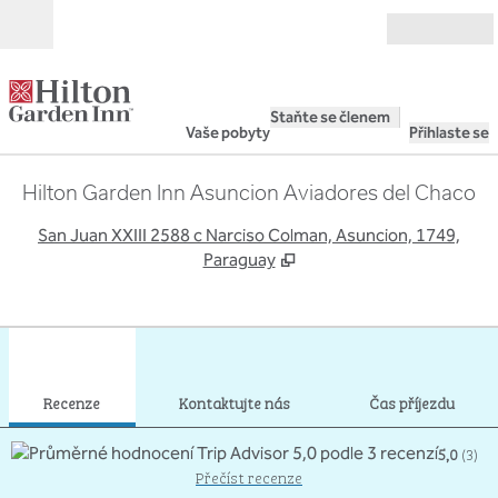
Přejít na obsah
Otevřít
Staňte se členem
Vaše pobyty
Přihlaste se
Hilton Garden Inn Asuncion Aviadores del Chaco
,
O
San Juan XXIII 2588 c Narciso Colman, Asuncion, 1749,
Paraguay
1
/
12
předchozí obrázek
dalš
1 z 12
Kontaktujte nás
Recenze
Kontaktujte nás
Čas příjezdu
5,0
(
3
)
Přečíst recenze