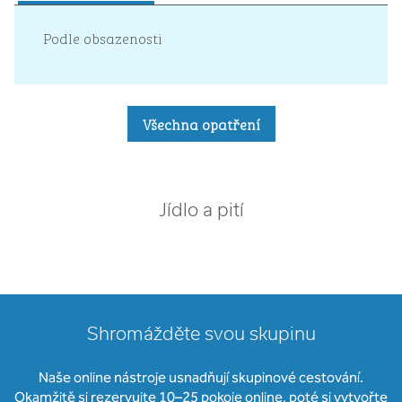
Podle obsazenosti
Všechna opatření
Jídlo a pití
Shromážděte svou skupinu
Naše online nástroje usnadňují skupinové cestování.
Okamžitě si rezervujte 10–25 pokoje online, poté si vytvořte