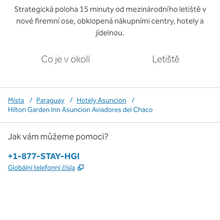
Strategická poloha 15 minuty od mezinárodního letiště v
nové firemní ose, obklopená nákupními centry, hotely a
jídelnou.
Co je v okolí
Letiště
Místa
/
Paraguay
/
Hotely Asuncion
/
Hilton Garden Inn Asuncion Aviadores del Chaco
Jak vám můžeme pomoci?
Telefon:
+1-877-STAY-HGI
,
Otevře se na nové kartě
Globální telefonní čísla
x
facebook
instagram
,
otevře se nová karta
,
otevře se nová karta
,
otevře se nová karta