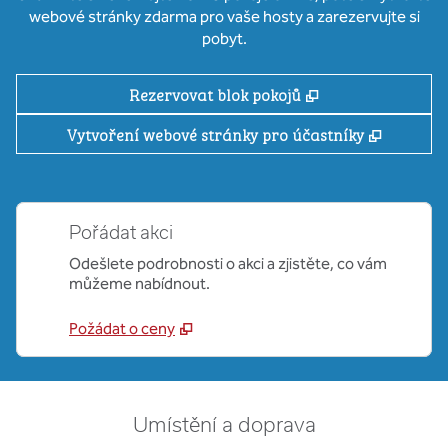
webové stránky zdarma pro vaše hosty a zarezervujte si
pobyt.
,
Otevře se na nov
Rezervovat blok pokojů
,
Otevře 
Vytvoření webové stránky pro účastníky
Pořádat akci
Odešlete podrobnosti o akci a zjistěte, co vám
můžeme nabídnout.
Požádat o ceny
Umístění a doprava