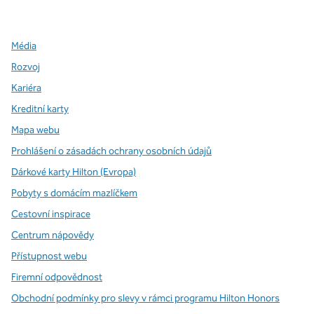
,
otevře se nová karta
,
otevře se nová karta
,
otevře se nová karta
Média
Rozvoj
Kariéra
Kreditní karty
Mapa webu
Prohlášení o zásadách ochrany osobních údajů
Dárkové karty Hilton (Evropa)
Pobyty s domácím mazlíčkem
Cestovní inspirace
Centrum nápovědy
Přístupnost webu
Firemní odpovědnost
Obchodní podmínky pro slevy v rámci programu Hilton Honors