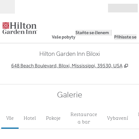
Přejít na obsah
Otevřít
Staňte se členem
Vaše pobyty
Přihlaste se
Hilton Garden Inn Biloxi
,
Otev
648 Beach Boulevard, Biloxi, Mississippi, 39530, USA
Galerie
Restaurace
Vše
Hotel
Pokoje
Vybavení
a bar