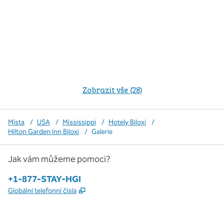
Zobrazit vše (28)
Místa
/
USA
/
Mississippi
/
Hotely Biloxi
/
Hilton Garden Inn Biloxi
/
Galerie
Jak vám můžeme pomoci?
Telefon:
+1-877-STAY-HGI
,
Otevře se na nové kartě
Globální telefonní čísla
x
facebook
instagram