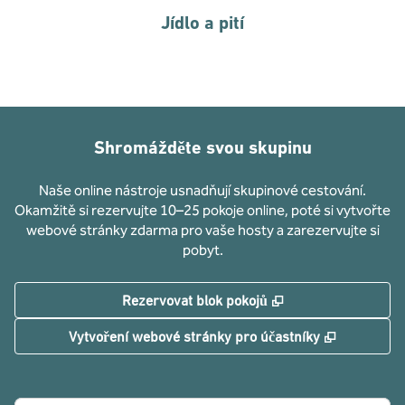
Jídlo a pití
Shromážděte svou skupinu
Naše online nástroje usnadňují skupinové cestování.
Okamžitě si rezervujte 10–25 pokoje online, poté si vytvořte
webové stránky zdarma pro vaše hosty a zarezervujte si
pobyt.
,
Otevře se na nové
Rezervovat blok pokojů
,
Otevře se
Vytvoření webové stránky pro účastníky