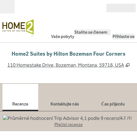
Přejít na obsah
Otevřít
Staňte se členem
Vaše pobyty
Přihlaste se
Home2 Suites by Hilton Bozeman Four Corners
,
Ot
110 Homestake Drive, Bozeman, Montana, 59718, USA
1
/
12
předchozí obrázek
dalš
1 z 12
Kontaktujte nás
Recenze
Kontaktujte nás
Čas příjezdu
4,1
(
9
)
Přečíst recenze