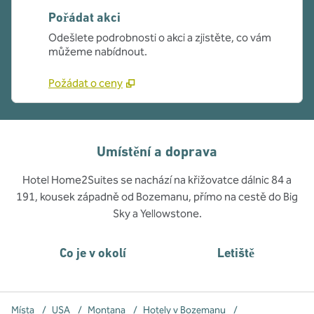
Pořádat akci
Odešlete podrobnosti o akci a zjistěte, co vám
můžeme nabídnout.
Požádat o ceny
Umístění a doprava
Hotel Home2Suites se nachází na křižovatce dálnic 84 a
191, kousek západně od Bozemanu, přímo na cestě do Big
Sky a Yellowstone.
Co je v okolí
Letiště
Místa
/
USA
/
Montana
/
Hotely v Bozemanu
/