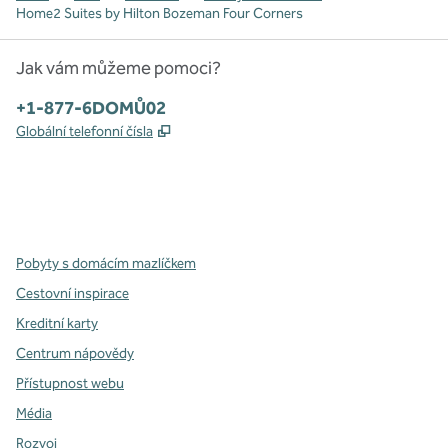
Home2 Suites by Hilton Bozeman Four Corners
Jak vám můžeme pomoci?
Telefon:
+1-877-6DOMŮ02
,
Otevře se na nové kartě
Globální telefonní čísla
x
facebook
instagram
,
otevře se nová karta
,
otevře se nová karta
,
otevře se nová karta
Pobyty s domácím mazlíčkem
Cestovní inspirace
Kreditní karty
Centrum nápovědy
Přístupnost webu
Média
Rozvoj