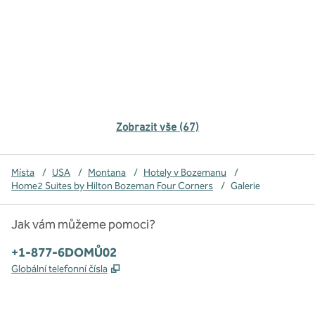
Zobrazit vše (67)
Místa
/
USA
/
Montana
/
Hotely v Bozemanu
/
Home2 Suites by Hilton Bozeman Four Corners
/
Galerie
Jak vám můžeme pomoci?
Telefon:
+1-877-6DOMŮ02
,
Otevře se na nové kartě
Globální telefonní čísla
x
facebook
instagram