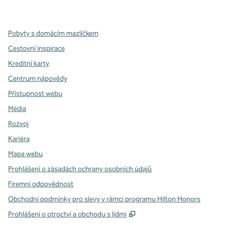
,
otevře se nová karta
,
otevře se nová karta
,
otevře se nová karta
Pobyty s domácím mazlíčkem
Cestovní inspirace
Kreditní karty
Centrum nápovědy
Přístupnost webu
Média
Rozvoj
Kariéra
Mapa webu
Prohlášení o zásadách ochrany osobních údajů
Firemní odpovědnost
Obchodní podmínky pro slevy v rámci programu Hilton Honors
,
Otevře se na nové kartě
Prohlášení o otroctví a obchodu s lidmi