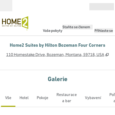
Přejít na obsah
Otevřít
Staňte se členem
Vaše pobyty
Přihlaste se
Home2 Suites by Hilton Bozeman Four Corners
,
Ot
110 Homestake Drive, Bozeman, Montana, 59718, USA
Galerie
Restaurace
Po
Vše
Hotel
Pokoje
Vybavení
a bar