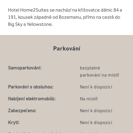
Hotel Home2Suites se nachází na křižovatce dálnic 84 a
191, kousek západně od Bozemanu, přímo na cestě do
Big Sky a Yellowstone.
Parkování
Samoparkování:
bezplatné
parkování na místě
Parkování s obsluhou:
Není k dispozici
Nabíjení elektromobilů:
Na místě
Zabezpečeno:
Není k dispozici
Krytí:
Není k dispozici