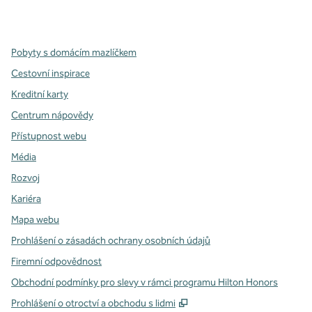
,
otevře se nová karta
,
otevře se nová karta
,
otevře se nová karta
Pobyty s domácím mazlíčkem
Cestovní inspirace
Kreditní karty
Centrum nápovědy
Přístupnost webu
Média
Rozvoj
Kariéra
Mapa webu
Prohlášení o zásadách ochrany osobních údajů
Firemní odpovědnost
Obchodní podmínky pro slevy v rámci programu Hilton Honors
,
Otevře se na nové kartě
Prohlášení o otroctví a obchodu s lidmi