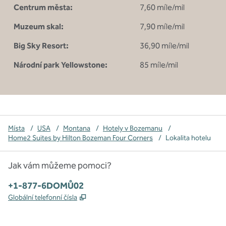
Centrum města:
7,60 míle/mil
Muzeum skal:
7,90 míle/mil
Big Sky Resort:
36,90 míle/mil
Národní park Yellowstone:
85 míle/mil
Místa
/
USA
/
Montana
/
Hotely v Bozemanu
/
Home2 Suites by Hilton Bozeman Four Corners
/
Lokalita hotelu
Jak vám můžeme pomoci?
Telefon:
+1-877-6DOMŮ02
,
Otevře se na nové kartě
Globální telefonní čísla
x
facebook
instagram