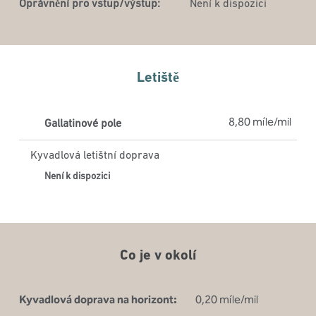
Oprávnění pro vstup/výstup:
Není k dispozici
Letiště
8,80 míle/mil
Gallatinové pole
Kyvadlová letištní doprava
Není k dispozici
Co je v okolí
Kyvadlová doprava na horizont:
0,20 míle/mil