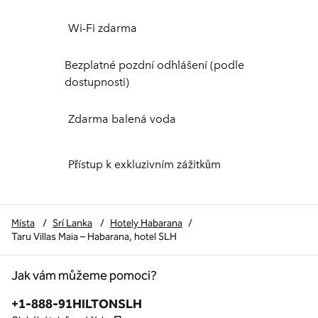
Wi-Fi zdarma
Bezplatné pozdní odhlášení (podle
dostupnosti)
Zdarma balená voda
Přístup k exkluzivním zážitkům
Místa
/
Srí Lanka
/
Hotely Habarana
/
Taru Villas Maia – Habarana, hotel SLH
Jak vám můžeme pomoci?
Telefon:
+1-888-91HILTONSLH