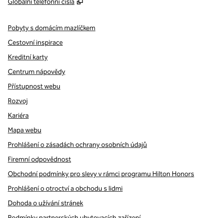
,
Otevře se na nové kartě
Globální telefonní čísla
Pobyty s domácím mazlíčkem
Cestovní inspirace
Kreditní karty
Centrum nápovědy
Přístupnost webu
Rozvoj
Kariéra
Mapa webu
Prohlášení o zásadách ochrany osobních údajů
Firemní odpovědnost
Obchodní podmínky pro slevy v rámci programu Hilton Honors
Prohlášení o otroctví a obchodu s lidmi
Dohoda o užívání stránek
Podmínky partnerských ubytovacích zařízení