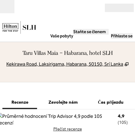
Přejít na obsah
Otevřít
Staňte se členem
Vaše pobyty
Přihlaste se
Taru Villas Maia – Habarana, hotel SLH
,
Ot
Kekirawa Road, Laksirigama, Habarana, 50150, Srí Lanka
1 z 12
1
/
12
předchozí obrázek
další obrázek
Zavolejte nám
Recenze
Zavolejte nám
Čas příjezdu
4,9
(
105
)
Přečíst recenze