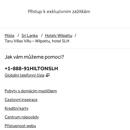
Přístup k exkluzivním zážitkům
Místa
/
Srí Lanka
/
Hotely Wilpattu
/
Taru Villas Villu – Wilpattu, hotel SLH
Jak vám můžeme pomoci?
Telefon:
+1-888-91HILTONSLH
,
Otevře se na nové kartě
Globální telefonní čísla
Pobyty s domácím mazlíčkem
Cestovní inspirace
Kreditní karty
Centrum nápovědy
Přístupnost webu