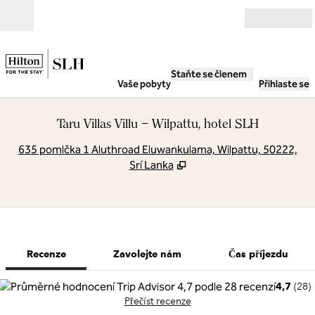
Přejít na obsah
Otevřít
Staňte se členem
Vaše pobyty
Přihlaste se
Taru Villas Villu – Wilpattu, hotel SLH
,
O
635 pomlčka 1 Aluthroad Eluwankulama, Wilpattu, 50222,
Srí Lanka
1 z 12
1
/
12
předchozí obrázek
další obrázek
Zavolejte nám
Recenze
Zavolejte nám
Čas příjezdu
4,7
(
28
)
Přečíst recenze