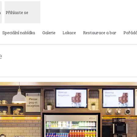
m
Přihlaste se
Speciální nabídka
Galerie
Lokace
Restaurace a bar
Pořádá
e
rtě