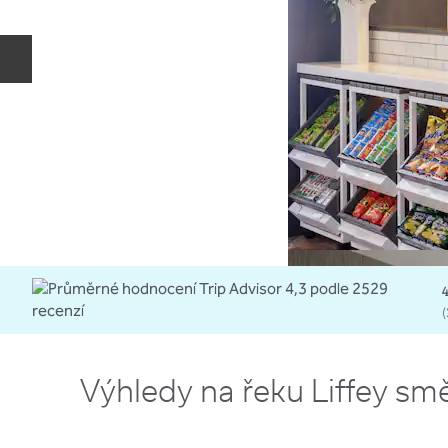
Předchozí snímek
4
(
Výhledy na řeku Liffey směř