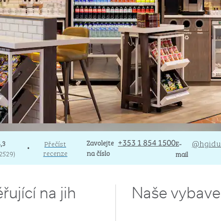
Volat
Zavolejte
E-mailadmind
@hgidu
,3
Přečíst
+353 1 854 1500
E-
•
recenze
na číslo
2529
)
mail
ující na jih
Naše vybave