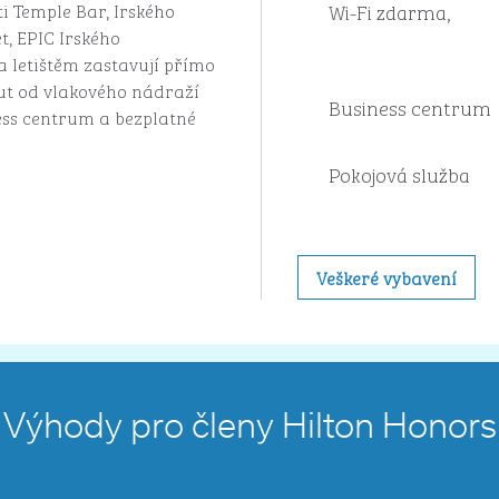
Wi-Fi zdarma,
i Temple Bar, Irského
t, EPIC Irského
 letištěm zastavují přímo
t od vlakového nádraží
Business centrum
ness centrum a bezplatné
Pokojová služba
Veškeré vybavení
Výhody pro členy Hilton Honors