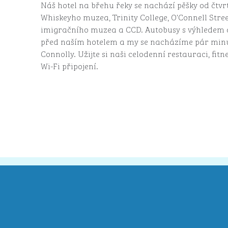
Náš hotel na břehu řeky se nachází pěšky od čtvrt
Whiskeyho muzea, Trinity College, O'Connell Stree
imigračního muzea a CCD. Autobusy s výhledem a
před naším hotelem a my se nacházíme pár minu
Connolly. Užijte si naši celodenní restauraci, fit
Wi-Fi připojení.