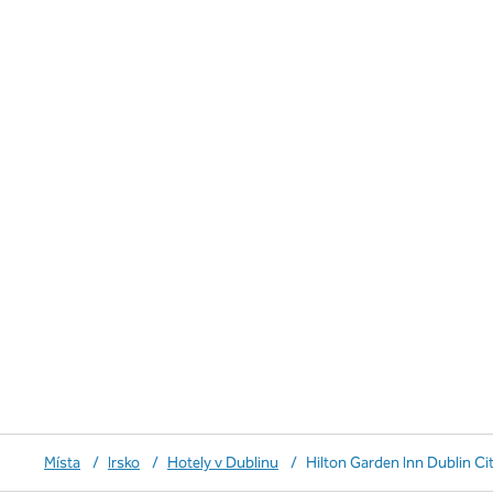
Místa
/
Irsko
/
Hotely v Dublinu
/
Hilton Garden Inn Dublin Ci