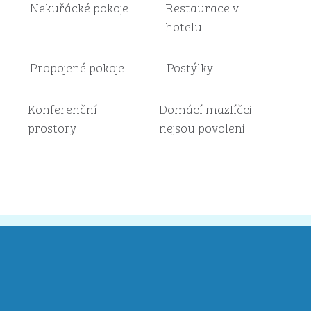
Nekuřácké pokoje
Restaurace v
hotelu
Propojené pokoje
Postýlky
Konferenční
Domácí mazlíčci
prostory
nejsou povoleni