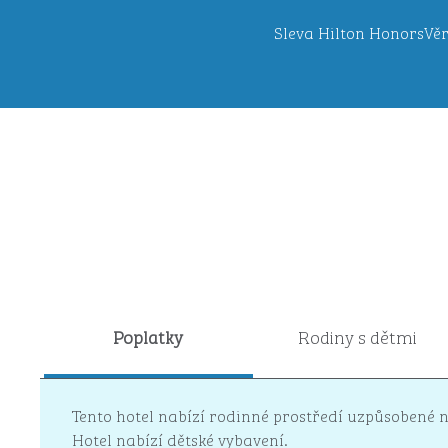
Sleva Hilton Honors
Věr
Poplatky
Rodiny s dětmi
Tento hotel nabízí rodinné prostředí uzpůsobené n
Hotel nabízí dětské vybavení.