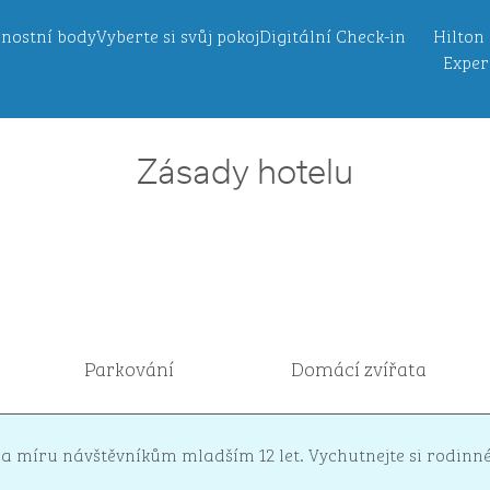
nostní body
Vyberte si svůj pokoj
Digitální Check-in
Hilton
Exper
Zásady hotelu
Parkování
Domácí zvířata
a míru návštěvníkům mladším 12 let. Vychutnejte si rodinné