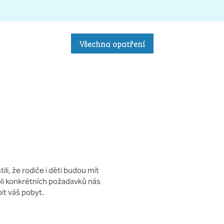
Všechna opatření
li, že rodiče i děti budou mít
oli konkrétních požadavků nás
t váš pobyt.