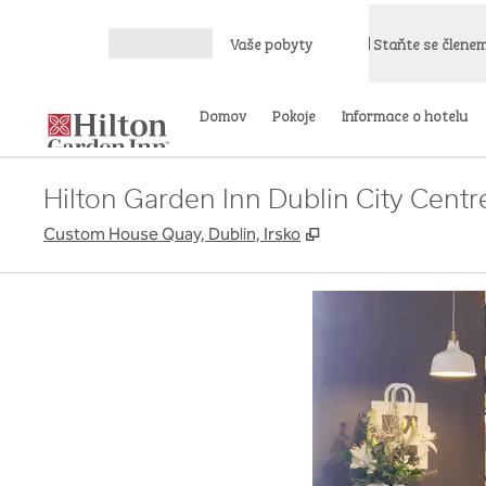
Přejít na obsah
Vaše pobyty
Staňte se člene
Otevřít nabídku
Domov
Pokoje
Informace o hotelu
Hilton Garden Inn Dublin City Centr
,
Otevře se na nové ka
Custom House Quay, Dublin, Irsko