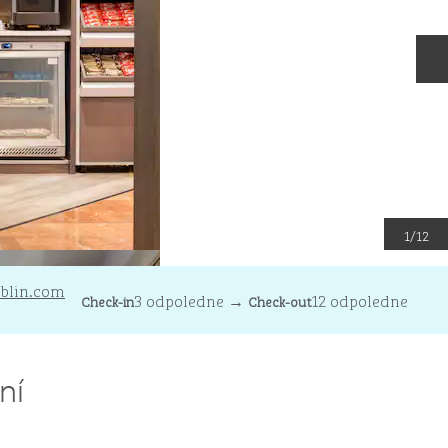
D
1
/
12
ublin
blin.com
3 odpoledne
→
12 odpoledne
Check-in
Check-out
ní