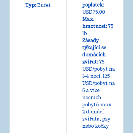
poplatek:
Typ:
Bufet
USD75,00
Max.
hmotnost:
75
lb
Zásady
týkající se
domácích
zvířat:
75
USD/pobyt na
1–4 noci, 125
USD/pobyt na
5 a více
nočních
pobytů max.
2 domácí
zvířata, psy
nebo kočky