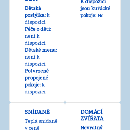
K dispozici
Dětská
jsou kuřácké
postýlka
:
k
pokoje:
Ne
dispozici
Péče o děti
:
není k
dispozici
Dětské menu
:
není k
dispozici
Potvrzené
propojené
pokoje
:
k
dispozici
SNÍDANĚ
DOMÁCÍ
ZVÍŘATA
Teplá snídaně
Nevratný
v ceně