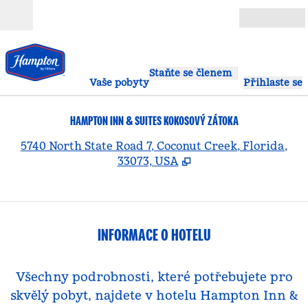
Přejít na obsah
Otevřít
Staňte se členem
Vaše pobyty
Přihlaste se
HAMPTON INN & SUITES KOKOSOVÝ ZÁTOKA
,
O
5740 North State Road 7, Coconut Creek, Florida,
33073, USA
INFORMACE O HOTELU
Všechny podrobnosti, které potřebujete pro
skvělý pobyt, najdete v hotelu Hampton Inn &