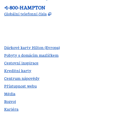
Telefon:
+1-800-HAMPTON
,
Otevře se na nové kartě
Globální telefonní čísla
facebook
x
instagram
,
otevře se nová karta
,
otevře se nová karta
,
otevře se nová karta
Dárkové karty Hilton (Evropa)
Pobyty s domácím mazlíčkem
Cestovní inspirace
Kreditní karty
Centrum nápovědy
Přístupnost webu
Média
Rozvoj
Kariéra