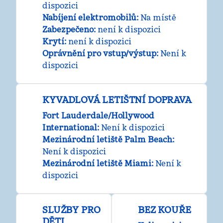
dispozici
Nabíjení elektromobilů
:
Na místě
Zabezpečeno
:
není k dispozici
Krytí
:
není k dispozici
Oprávnění pro vstup/výstup
:
Není k
dispozici
KYVADLOVÁ LETIŠTNÍ DOPRAVA
Fort Lauderdale/Hollywood
International
:
Není k dispozici
Mezinárodní letiště Palm Beach
:
Není k dispozici
Mezinárodní letiště Miami
:
Není k
dispozici
SLUŽBY PRO
BEZ KOUŘE
DĚTI