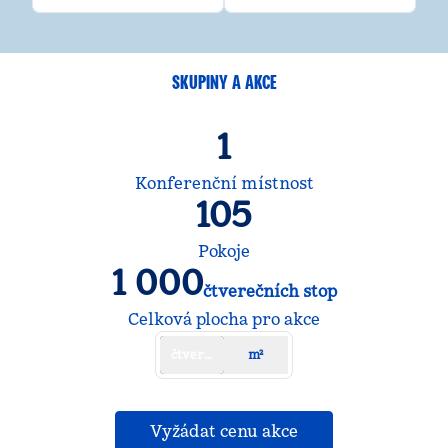
SKUPINY A AKCE
1
Konferenční místnost
105
Pokoje
1 000
čtverečních stop
stop čtverečních
Celková plocha pro akce
čtverečních stop
m²
,
otevře se nová ka
Vyžádat cenu akce