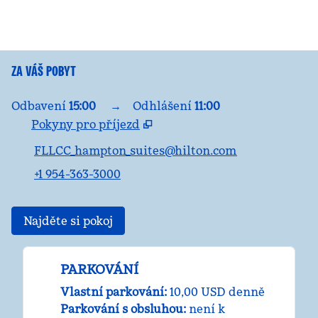
ZA VÁŠ POBYT
Odbavení
15:00
→
Odhlášení
11:00
Pokyny pro příjezd
,
Otevře se nová karta
FLLCC_hampton_suites@hilton.com
+1 954-363-3000
Najděte si pokoj
PARKOVÁNÍ
Vlastní parkování
:
10,00 USD denně
Parkování s obsluhou
:
není k