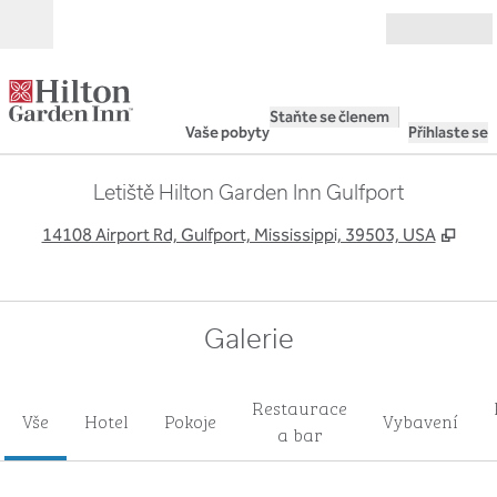
Přejít na obsah
Otevřít
Staňte se členem
Vaše pobyty
Přihlaste se
Letiště Hilton Garden Inn Gulfport
,
Otev
14108 Airport Rd, Gulfport, Mississippi, 39503, USA
Galerie
Restaurace
Vše
Hotel
Pokoje
Vybavení
a bar