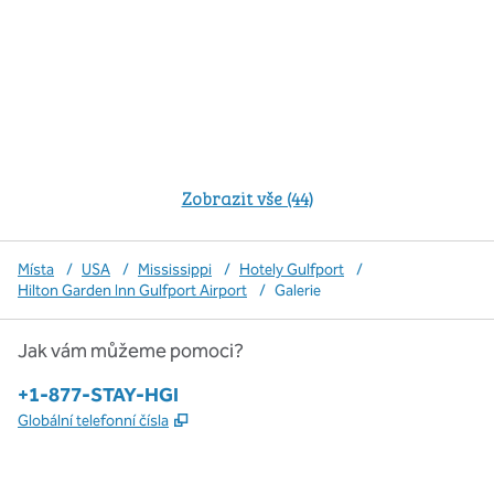
Zobrazit vše (44)
Místa
/
USA
/
Mississippi
/
Hotely Gulfport
/
Hilton Garden Inn Gulfport Airport
/
Galerie
Jak vám můžeme pomoci?
Telefon:
+1-877-STAY-HGI
,
Otevře se na nové kartě
Globální telefonní čísla
x
facebook
instagram