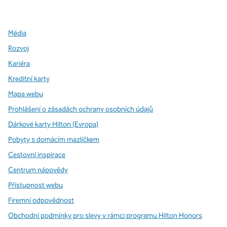
,
otevře se nová karta
,
otevře se nová karta
,
otevře se nová karta
Média
Rozvoj
Kariéra
Kreditní karty
Mapa webu
Prohlášení o zásadách ochrany osobních údajů
Dárkové karty Hilton (Evropa)
Pobyty s domácím mazlíčkem
Cestovní inspirace
Centrum nápovědy
Přístupnost webu
Firemní odpovědnost
Obchodní podmínky pro slevy v rámci programu Hilton Honors