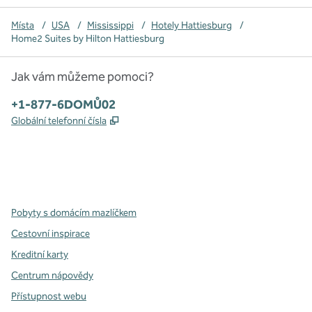
Místa
/
USA
/
Mississippi
/
Hotely Hattiesburg
/
Home2 Suites by Hilton Hattiesburg
Jak vám můžeme pomoci?
Telefon:
+1-877-6DOMŮ02
,
Otevře se na nové kartě
Globální telefonní čísla
x
facebook
instagram
,
otevře se nová karta
,
otevře se nová karta
,
otevře se nová karta
Pobyty s domácím mazlíčkem
Cestovní inspirace
Kreditní karty
Centrum nápovědy
Přístupnost webu