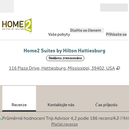
Přejít na obsah
Otevřít
Staňte se členem
Vaše pobyty
Přihlaste se
Home2 Suites by Hilton Hattiesburg
Nedávno zrenovováno
,
Ote
116 Plaza Drive, Hattiesburg, Mississippi, 39402, USA
1
/
12
předchozí obrázek
dalš
1 z 12
Kontaktujte nás
Recenze
Kontaktujte nás
Čas příjezdu
4,2
(
186
)
Přečíst recenze