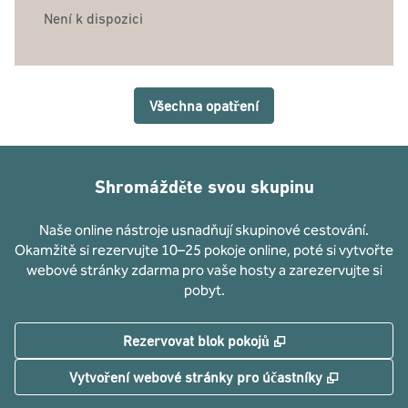
Není k dispozici
Všechna opatření
Shromážděte svou skupinu
Naše online nástroje usnadňují skupinové cestování.
Okamžitě si rezervujte 10–25 pokoje online, poté si vytvořte
webové stránky zdarma pro vaše hosty a zarezervujte si
pobyt.
,
Otevře se na nové
Rezervovat blok pokojů
,
Otevře se
Vytvoření webové stránky pro účastníky