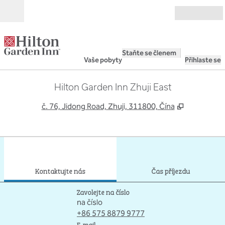
Přejít na obsah
Otevřít
Staňte se členem
Vaše pobyty
Přihlaste se
Hilton Garden Inn Zhuji East
,
Otevře se 
č. 76, Jidong Road, Zhuji, 311800, Čína
1
/
12
předchozí obrázek
dalš
1 z 12
Kontaktujte nás
Kontaktujte nás
Čas příjezdu
Volejte
Zavolejte na číslo
na číslo
+86 575 8879 9777
E-mailHGHZJ
E-mail