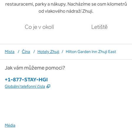
restauracemi, parky a nákupy. Nacházíme se osm kilometrů
od vlakového nádraží Zhuji.
Co je v okolí
Letiště
Místa
/
Čína
/
Hotely Zhuji
/
Hilton Garden Inn Zhuji East
Jak vám můžeme pomoci?
Telefon:
+1-877-STAY-HGI
,
Otevře se na nové kartě
Globální telefonní čísla
x
facebook
instagram
,
otevře se nová karta
,
otevře se nová karta
,
otevře se nová karta
Média