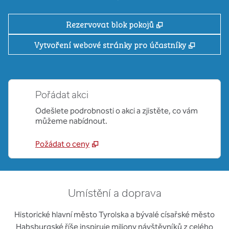
,
Otevře se na nov
Rezervovat blok pokojů
,
Otevře 
Vytvoření webové stránky pro účastníky
Pořádat akci
Odešlete podrobnosti o akci a zjistěte, co vám
můžeme nabídnout.
Požádat o ceny
Umístění a doprava
Historické hlavní město Tyrolska a bývalé císařské město
Habsburgské říše inspiruje miliony návštěvníků z celého