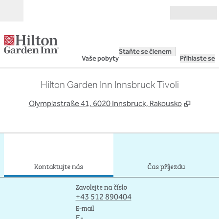
Přejít na obsah
Otevřít
Staňte se členem
Vaše pobyty
Přihlaste se
Hilton Garden Inn Innsbruck Tivoli
,
Otevře 
Olympiastraße 41, 6020 Innsbruck, Rakousko
1
/
12
předchozí obrázek
dalš
1 z 12
Kontaktujte nás
Kontaktujte nás
Čas příjezdu
Volání
Zavolejte na číslo
+43 512 890404
mailinfo
E-mail
E-