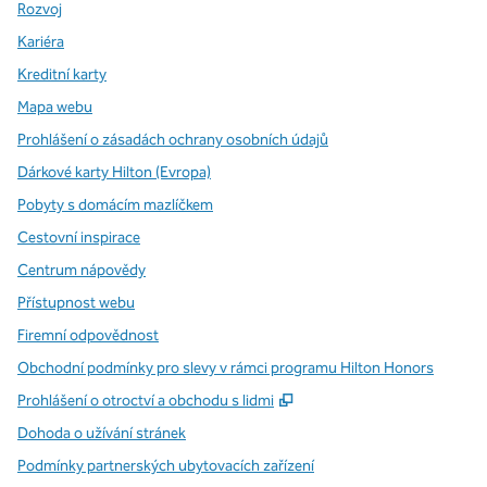
Rozvoj
Kariéra
Kreditní karty
Mapa webu
Prohlášení o zásadách ochrany osobních údajů
Dárkové karty Hilton (Evropa)
Pobyty s domácím mazlíčkem
Cestovní inspirace
Centrum nápovědy
Přístupnost webu
Firemní odpovědnost
Obchodní podmínky pro slevy v rámci programu Hilton Honors
,
Otevře se na nové kartě
Prohlášení o otroctví a obchodu s lidmi
Dohoda o užívání stránek
Podmínky partnerských ubytovacích zařízení