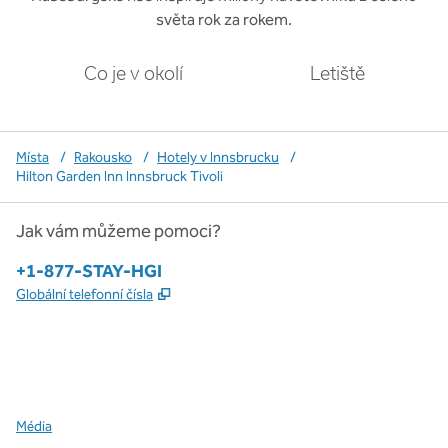
světa rok za rokem.
Co je v okolí
Letiště
Místa
/
Rakousko
/
Hotely v Innsbrucku
/
Hilton Garden Inn Innsbruck Tivoli
Jak vám můžeme pomoci?
Telefon:
+1-877-STAY-HGI
,
Otevře se na nové kartě
Globální telefonní čísla
x
facebook
instagram
,
otevře se nová karta
,
otevře se nová karta
,
otevře se nová karta
Média