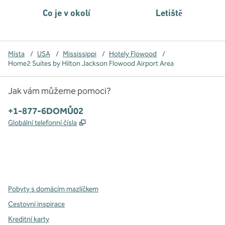
Co je v okolí
Letiště
Místa
/
USA
/
Mississippi
/
Hotely Flowood
/
Home2 Suites by Hilton Jackson Flowood Airport Area
Jak vám můžeme pomoci?
Telefon:
+1-877-6DOMŮ02
,
Otevře se na nové kartě
Globální telefonní čísla
x
facebook
instagram
,
otevře se nová karta
,
otevře se nová karta
,
otevře se nová karta
Pobyty s domácím mazlíčkem
Cestovní inspirace
Kreditní karty