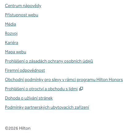
Centrum nápovědy
Přístupnost webu
Média
Rozvoj
Kariéra
Mapa webu
Prohlášení o zásadách ochrany osobních údajů
Firemní odpovědnost
Obchodní podmínky pro slevy v rámci programu Hilton Honors
,
Otevře se na nové kartě
Prohlášení o otroctví a obchodu s lidmi
Dohoda o užívání stránek
Podmínky partnerských ubytovacích zařízení
©
2026
Hilton