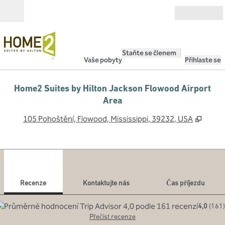
Přejít na obsah
Otevřít
Staňte se členem
Vaše pobyty
Přihlaste se
Home2 Suites by Hilton Jackson Flowood Airport
Area
,
Otevř
105 Pohoštění, Flowood, Mississippi, 39232, USA
1
/
12
předchozí obrázek
dalš
1 z 12
Kontaktujte nás
Recenze
Kontaktujte nás
Čas příjezdu
4,0
(
161
)
Přečíst recenze