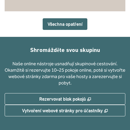
Všechna opatření
Shromážděte svou skupinu
Naše online nástroje usnadňují skupinové cestování.
Okamžitě si rezervujte 10–25 pokoje online, poté si vytvořte
webové stránky zdarma pro vaše hosty a zarezervujte si
pobyt.
,
Otevře se na nové
Rezervovat blok pokojů
,
Otevře se
Vytvoření webové stránky pro účastníky