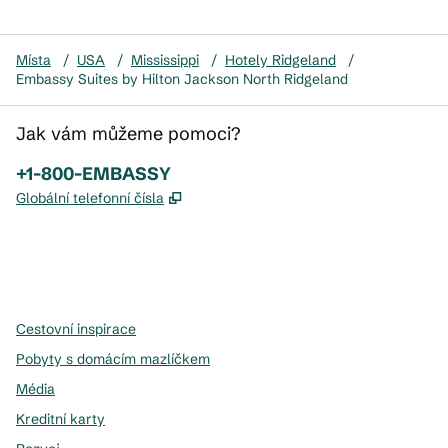
Místa
/
USA
/
Mississippi
/
Hotely Ridgeland
/
Embassy Suites by Hilton Jackson North Ridgeland
Jak vám můžeme pomoci?
Telefon:
+1-800-EMBASSY
,
Otevře se na nové kartě
Globální telefonní čísla
x
facebook
instagram
,
otevře se nová karta
,
otevře se nová karta
,
otevře se nová karta
Cestovní inspirace
Pobyty s domácím mazlíčkem
Média
Kreditní karty