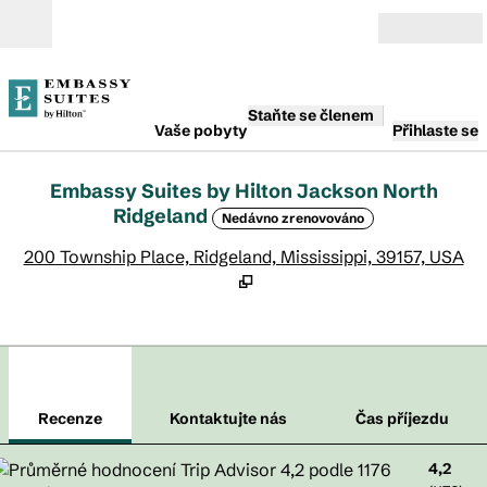
Přejít na obsah
Otevřít
Staňte se členem
Vaše pobyty
Přihlaste se
Embassy Suites by Hilton Jackson North
Ridgeland
Nedávno zrenovováno
,
O
200 Township Place, Ridgeland, Mississippi, 39157, USA
1
/
12
předchozí obrázek
dalš
1 z 12
Kontaktujte nás
Recenze
Kontaktujte nás
Čas příjezdu
4,2