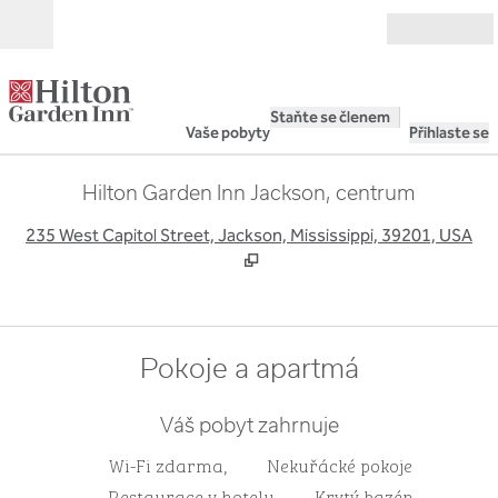
Přejít na obsah
Otevřít
Staňte se členem
Vaše pobyty
Přihlaste se
Hilton Garden Inn Jackson, centrum
,
O
235 West Capitol Street, Jackson, Mississippi, 39201, USA
Pokoje a apartmá
Váš pobyt zahrnuje
Wi-Fi zdarma,
Nekuřácké pokoje
Restaurace v hotelu
Krytý bazén