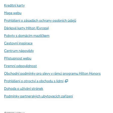
Kreditní karty
Mapa webu
Prohlášení o zásadách ochrany osobních údajů
Dárkové karty Hilton (Evropa)
Pobyty s domácím mazlíčkem
Cestovní inspirace
Centrum nápovědy
Přístupnost webu
Firemní odpovědnost
Obchodní podmínky pro slevy v rámci programu Hilton Honors
,
Otevře se na nové kartě
Prohlášení o otroctví a obchodu s lidmi
Dohoda o užívání stránek
Podmínky partnerských ubytovacích zařízení