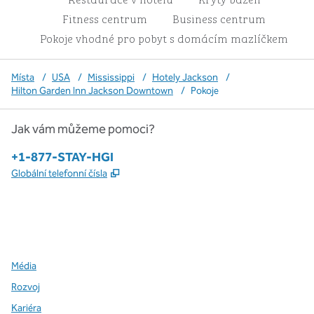
Fitness centrum
Business centrum
Pokoje vhodné pro pobyt s domácím mazlíčkem
Místa
/
USA
/
Mississippi
/
Hotely Jackson
/
Hilton Garden Inn Jackson Downtown
/
Pokoje
Jak vám můžeme pomoci?
Telefon:
+1-877-STAY-HGI
,
Otevře se na nové kartě
Globální telefonní čísla
x
facebook
instagram
,
otevře se nová karta
,
otevře se nová karta
,
otevře se nová karta
Média
Rozvoj
Kariéra