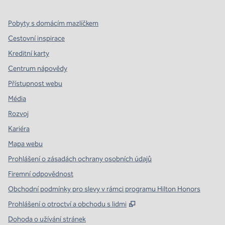
Pobyty s domácím mazlíčkem
Cestovní inspirace
Kreditní karty
Centrum nápovědy
Přístupnost webu
Média
Rozvoj
Kariéra
Mapa webu
Prohlášení o zásadách ochrany osobních údajů
Firemní odpovědnost
Obchodní podmínky pro slevy v rámci programu Hilton Honors
,
Otevře se na nové kartě
Prohlášení o otroctví a obchodu s lidmi
Dohoda o užívání stránek