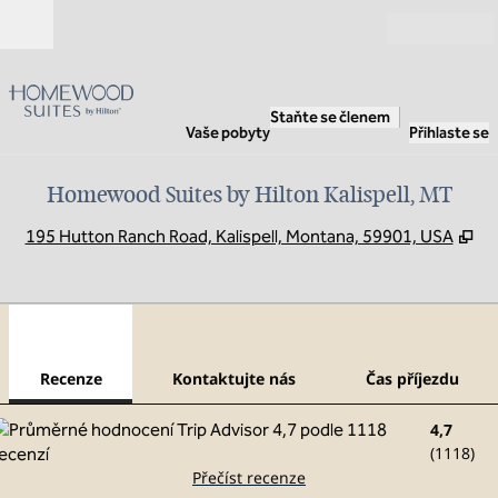
Přejít na obsah
Otevřít
Staňte se členem
Vaše pobyty
Přihlaste se
Homewood Suites by Hilton Kalispell, MT
,
Ot
195 Hutton Ranch Road, Kalispell, Montana, 59901, USA
1
/
12
předchozí obrázek
dalš
1 z 12
Kontaktujte nás
Recenze
Kontaktujte nás
Čas příjezdu
4,7
(
1118
)
Přečíst recenze