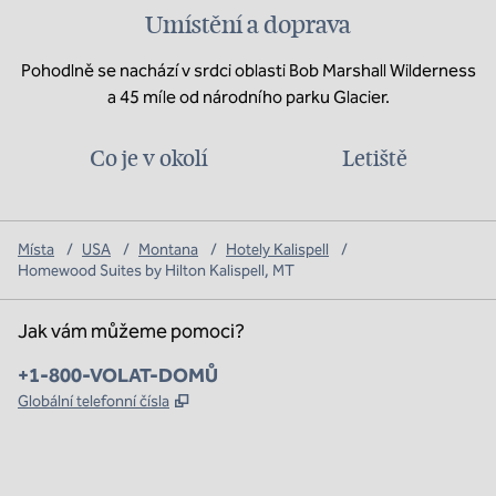
Umístění a doprava
Pohodlně se nachází v srdci oblasti Bob Marshall Wilderness
a 45 míle od národního parku Glacier.
Co je v okolí
Letiště
Místa
/
USA
/
Montana
/
Hotely Kalispell
/
Homewood Suites by Hilton Kalispell, MT
Jak vám můžeme pomoci?
Telefon:
+1-800-VOLAT-DOMŮ
,
Otevře se na nové kartě
Globální telefonní čísla
x
facebook
instagram
,
otevře se nová karta
,
otevře se nová karta
,
otevře se nová karta