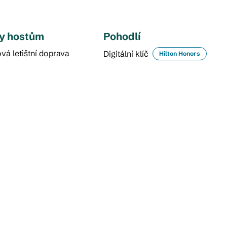
y hostům
Pohodlí
vá letištní doprava
Digitální klíč
Hilton Honors
RESTAURACE A BAR