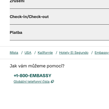
Zrušení
Check-in/Check-out
Platba
Místa
/
USA
/
Kalifornie
/
Hotely El Segundo
/
Embassy 
Jak vám můžeme pomoci?
Telefon:
+1-800-EMBASSY
,
Otevře se na nové kartě
Globální telefonní čísla
x
facebook
instagram
,
otevře se nová karta
,
otevře se nová karta
,
otevře se nová karta