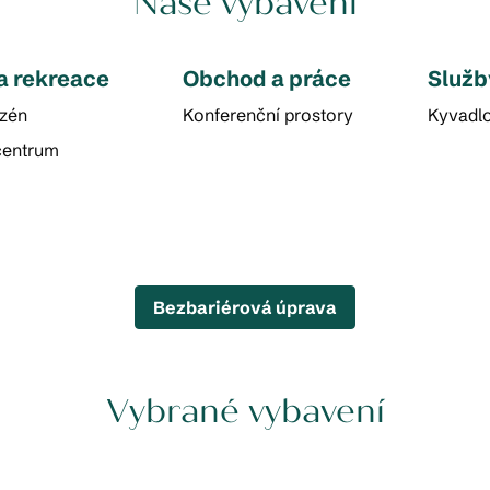
Naše vybavení
a rekreace
Obchod a práce
Služb
azén
Konferenční prostory
Kyvadlo
centrum
Bezbariérová úprava
Vybrané vybavení
BAZÉN