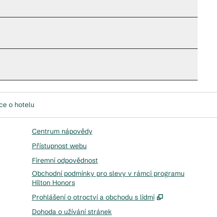
ce o hotelu
Centrum nápovědy
Přístupnost webu
Firemní odpovědnost
Obchodní podmínky pro slevy v rámci programu
Hilton Honors
,
Otevře se na 
Prohlášení o otroctví a obchodu s lidmi
Dohoda o užívání stránek