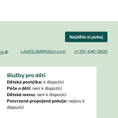
Najděte si pokoj
LAXES_GM@hilton.com
+1 310-640-3600
zd
ta
Služby pro děti
Dětská postýlka
:
k dispozici
Péče o děti
:
není k dispozici
Dětské menu
:
není k dispozici
Potvrzené propojené pokoje
:
nejsou k
dispozici