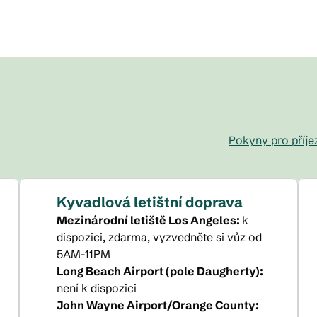
Pokyny pro příje
,
Otevře se nová kar
Kyvadlová letištní doprava
Mezinárodní letiště Los Angeles
:
k
dispozici
, zdarma
, vyzvedněte si vůz od
5AM-11PM
Long Beach Airport (pole Daugherty)
:
není k dispozici
John Wayne Airport/Orange County
: