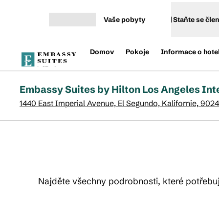
Přejít na obsah
Vaše pobyty
Staňte se čl
Otevřít nabídku
Domov
Pokoje
Informace o hote
Embassy Suites by Hilton Los Angeles Int
1440 East Imperial Avenue, El Segundo, Kalifornie, 902
Najděte všechny podrobnosti, které potřebuj