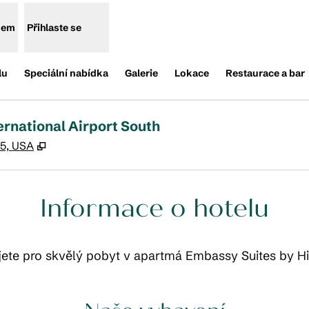
enem
Přihlaste se
lu
Speciální nabídka
Galerie
Lokace
Restaurace a bar
ernational Airport South
,
Otevře se na nové kartě
45, USA
Informace o hotelu
ete pro skvělý pobyt v apartmá Embassy Suites by Hil