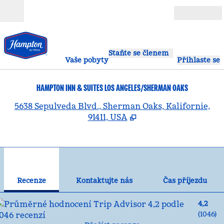
Přejít na obsah
Otevřít
Staňte se členem
Vaše pobyty
Přihlaste se
HAMPTON INN & SUITES LOS ANGELES/SHERMAN OAKS
,
O
5638 Sepulveda Blvd., Sherman Oaks, Kalifornie,
91411, USA
1
/
12
předchozí obrázek
dal
1 z 12
Kontaktujte nás
Recenze
Kontaktujte nás
Čas příjezdu
4,2
(
1046
)