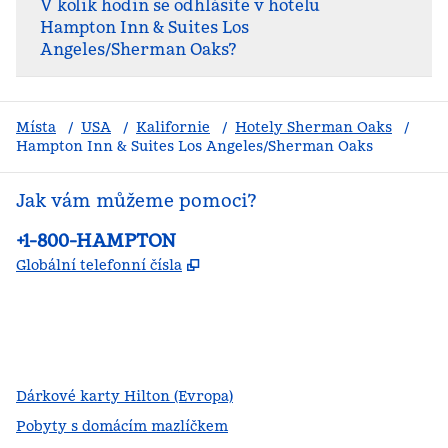
V kolik hodin se odhlásíte v hotelu
Hampton Inn & Suites Los
Angeles/Sherman Oaks?
Místa
/
USA
/
Kalifornie
/
Hotely Sherman Oaks
/
Hampton Inn & Suites Los Angeles/Sherman Oaks
Jak vám můžeme pomoci?
Telefon:
+1-800-HAMPTON
,
Otevře se na nové kartě
Globální telefonní čísla
facebook
x
instagram
,
otevře se nová karta
,
otevře se nová karta
,
otevře se nová karta
Dárkové karty Hilton (Evropa)
Pobyty s domácím mazlíčkem