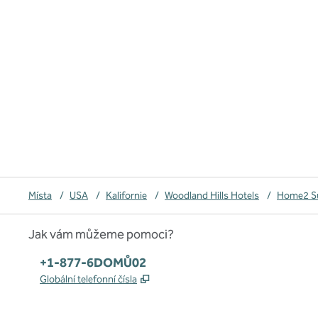
Místa
/
USA
/
Kalifornie
/
Woodland Hills Hotels
/
Home2 Sui
Jak vám můžeme pomoci?
Telefon:
+1-877-6DOMŮ02
,
Otevře se na nové kartě
Globální telefonní čísla