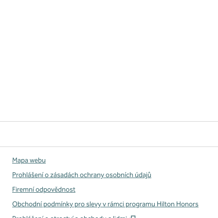
Mapa webu
Prohlášení o zásadách ochrany osobních údajů
Firemní odpovědnost
Obchodní podmínky pro slevy v rámci programu Hilton Honors
,
Otevře se na nové kart