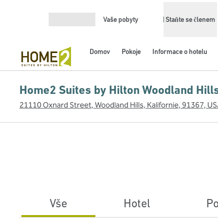
Přejít na obsah
Vaše pobyty
Staňte se členem
Otevřít nabídku
Domov
Pokoje
Informace o hotelu
Home2 Suites by Hilton Woodland Hill
21110 Oxnard Street, Woodland Hills, Kalifornie, 91367, U
Vše
Hotel
Po