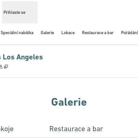
Přihlaste se
Speciální nabídka
Galerie
Lokace
Restaurace a bar
Pořádání
s Los Angeles
,
Otevře se na nové kartě
SA
Galerie
koje
Restaurace a bar