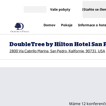
Přejít na obsah
Vaše pobyty
Staňte se čl
Otevřít nabídku
Domov
Pokoje
Informace o hot
DoubleTree by Hilton Hotel San P
2800 Via Cabrillo Marina, San Pedro, Kalifornie, 90731, USA
předchozí obrázek
1 z 13
Máme 12 konferenční