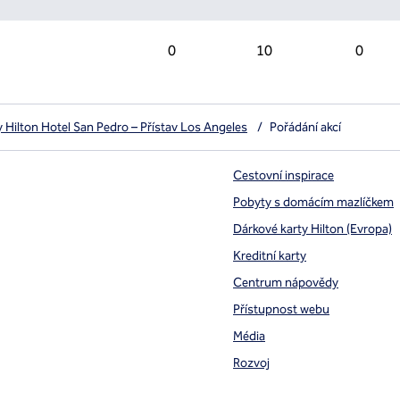
0
10
0
 Hilton Hotel San Pedro – Přístav Los Angeles
/
Pořádání akcí
Cestovní inspirace
Pobyty s domácím mazlíčkem
Dárkové karty Hilton (Evropa)
Kreditní karty
Centrum nápovědy
Přístupnost webu
Média
Rozvoj