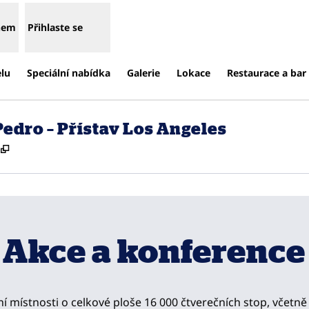
enem
Přihlaste se
elu
Speciální nabídka
Galerie
Lokace
Restaurace a bar
edro – Přístav Los Angeles
,
Otevře se na nové kartě
Akce a konference
 místnosti o celkové ploše 16 000 čtverečních stop, včet