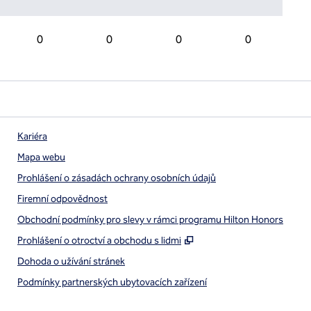
0
0
0
0
Kariéra
Mapa webu
Prohlášení o zásadách ochrany osobních údajů
Firemní odpovědnost
Obchodní podmínky pro slevy v rámci programu Hilton Honors
,
Otevře se na nové kart
Prohlášení o otroctví a obchodu s lidmi
Dohoda o užívání stránek
Podmínky partnerských ubytovacích zařízení