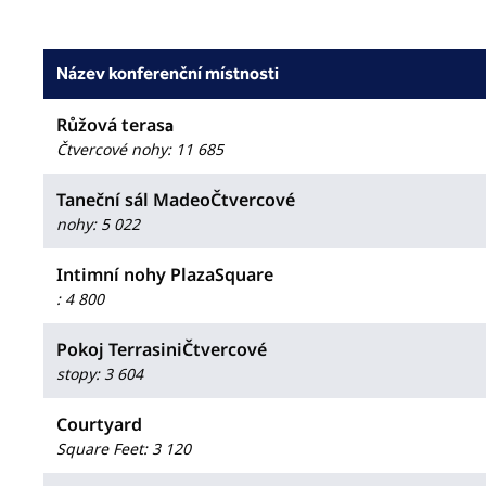
Název konferenční místnosti
Růžová teras
a
Čtvercové nohy
:
11 685
Taneční sál MadeoČtvercové
nohy
:
5 022
Intimní nohy PlazaSquare
:
4 800
Pokoj TerrasiniČtvercové
stopy
:
3 604
Courtyard
Square Feet
:
3 120