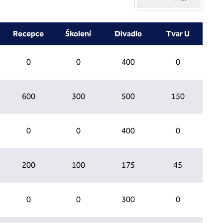
Recepce
Školení
Divadlo
Tvar U
0
0
400
0
600
300
500
150
0
0
400
0
200
100
175
45
0
0
300
0