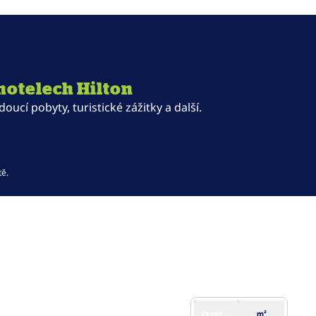
hotelech Hilton
cí pobyty, turistické zážitky a další.
 záložku
ě.
čtverečních stop
m²