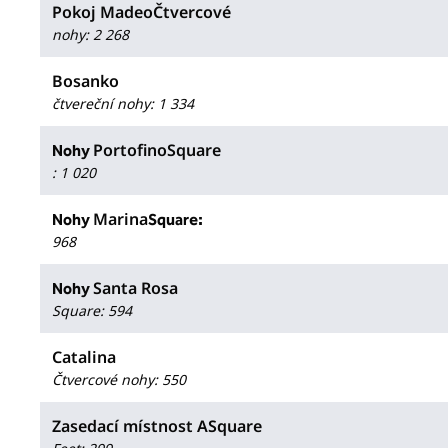
Pokoj MadeoČtvercové
nohy
:
2 268
Bosanko
čtvereční nohy
:
1 334
PortofinoSquare
Nohy
:
1 020
Marina
Nohy
Square:
968
Santa Rosa
Nohy
Square
:
594
Catalina
Čtvercové nohy
:
550
Zasedací místnost ASquare