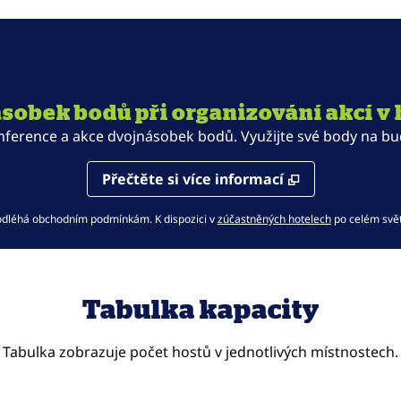
ásobek bodů při organizování akcí v 
nference a akce dvojnásobek bodů. Využijte své body na budou
Přečtěte si více informací
,
otvírá novou
odléhá obchodním podmínkám. K dispozici v
zúčastněných hotelech
po celém svět
Tabulka kapacity
Tabulka zobrazuje počet hostů v jednotlivých místnostech.