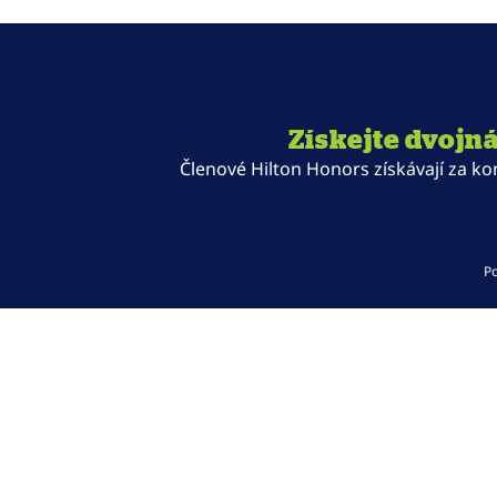
Získejte dvojn
Členové Hilton Honors získávají za ko
P