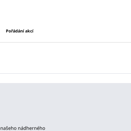
Pořádání akcí
1
/
13
další obrá
ně našeho nádherného