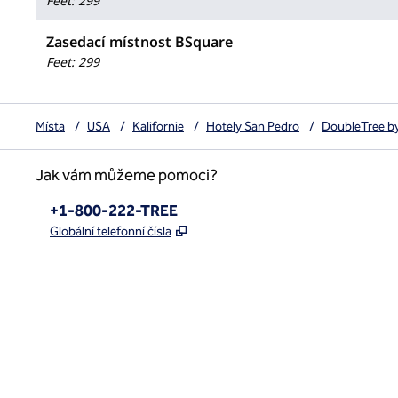
Feet
:
299
Zasedací místnost BSquare
Feet
:
299
Místa
/
USA
/
Kalifornie
/
Hotely San Pedro
/
DoubleTree by
Jak vám můžeme pomoci?
Telefon:
+1-800-222-TREE
,
Otevře se na nové kartě
Globální telefonní čísla
x
facebook
instagram
,
otevře se nová karta
,
otevře se nová karta
,
otevře se nová karta