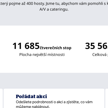
který pojme až 400 hosty. Jsme tu, abychom vám pomohli s 
A/V a cateringu.
11 685
35 56
čtverečních stop
stop čtverečních
stop čtverečn
Plocha největší místnosti
Celková 
Pořádat akci
Odešlete podrobnosti o akci a zjistěte, co vám
můžeme nabídnout.