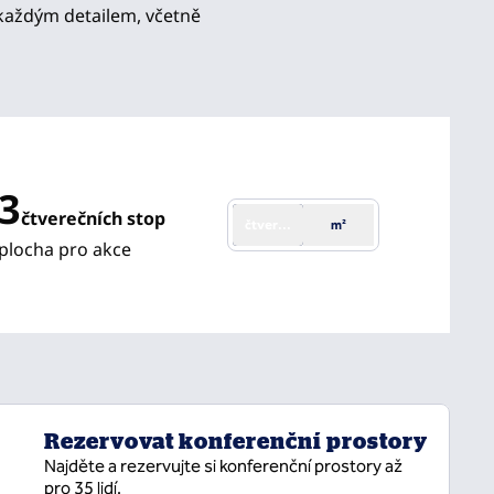
každým detailem, včetně
3
čtverečních stop
čtverečních stop
m²
ích
plocha pro akce
Rezervovat konferenční prostory
Najděte a rezervujte si konferenční prostory až
pro 35 lidí.