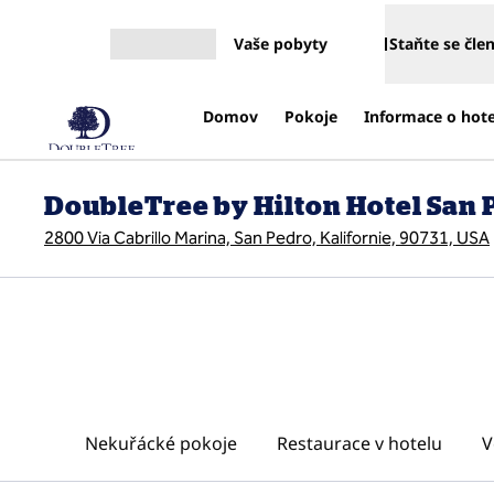
Přejít na obsah
Vaše pobyty
Staňte se čl
Otevřít nabídku
Domov
Pokoje
Informace o hot
DoubleTree by Hilton Hotel San P
2800 Via Cabrillo Marina, San Pedro, Kalifornie, 90731, USA
Nekuřácké pokoje
Restaurace v hotelu
V