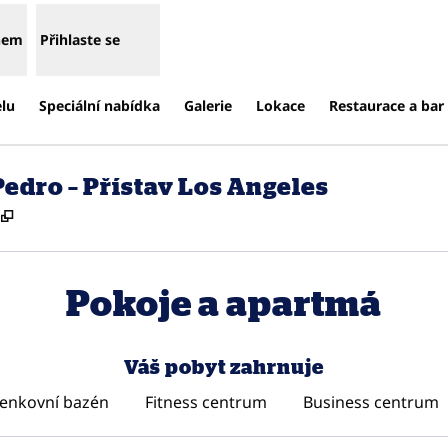
enem
Přihlaste se
elu
Speciální nabídka
Galerie
Lokace
Restaurace a bar
edro – Přístav Los Angeles
,
Otevře se na nové kartě
Pokoje a apartmá
Váš pobyt zahrnuje
enkovní bazén
Fitness centrum
Business centrum