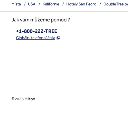
Místa
/
USA
/
Kalifornie
/
Hotely San Pedro
/
DoubleTree by
Jak vám můžeme pomoci?
Telefon:
+1-800-222-TREE
,
Otevře se na nové kartě
Globální telefonní čísla
x
facebook
instagram
,
otevře se nová karta
,
otevře se nová karta
,
otevře se nová karta
©
2026
Hilton