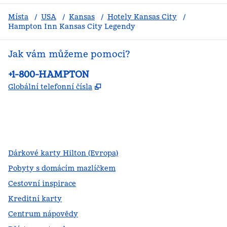
Místa
/
USA
/
Kansas
/
Hotely Kansas City
/
Hampton Inn Kansas City Legendy
Jak vám můžeme pomoci?
Telefon:
+1-800-HAMPTON
,
Otevře se na nové kartě
Globální telefonní čísla
facebook
x
instagram
,
otevře se nová karta
,
otevře se nová karta
,
otevře se nová karta
Dárkové karty Hilton (Evropa)
Pobyty s domácím mazlíčkem
Cestovní inspirace
Kreditní karty
Centrum nápovědy