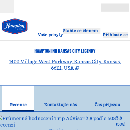
Přejít na obsah
Otevřít
Staňte se členem
Vaše pobyty
Přihlaste se
HAMPTON INN KANSAS CITY LEGENDY
,
O
1400 Village West Parkway, Kansas City, Kansas,
66111, USA
1
/
12
předchozí obrázek
dal
1 z 12
Kontaktujte nás
Recenze
Kontaktujte nás
Čas příjezdu
3,8
(
508
)