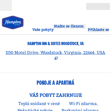
Přejít na obsah
Otevřít
Staňte se členem
Vaše pobyty
Přihlaste se
HAMPTON INN & SUITES WOODSTOCK, VA
,
O
1150 Motel Drive, Woodstock, Virginia, 22664, USA
POKOJE A APARTMÁ
VÁŠ POBYT ZAHRNUJE
Teplá snídaně v ceně
Wi-Fi zdarma,
Nekuřácké pokoje
Parkování zdarma