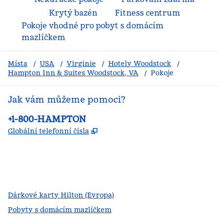
Krytý bazén
Fitness centrum
Pokoje vhodné pro pobyt s domácím
mazlíčkem
Místa
/
USA
/
Virginie
/
Hotely Woodstock
/
Hampton Inn & Suites Woodstock, VA
/
Pokoje
Jak vám můžeme pomoci?
Telefon:
+1-800-HAMPTON
,
Otevře se na nové kartě
Globální telefonní čísla
facebook
x
instagram
,
otevře se nová karta
,
otevře se nová karta
,
otevře se nová karta
Dárkové karty Hilton (Evropa)
Pobyty s domácím mazlíčkem