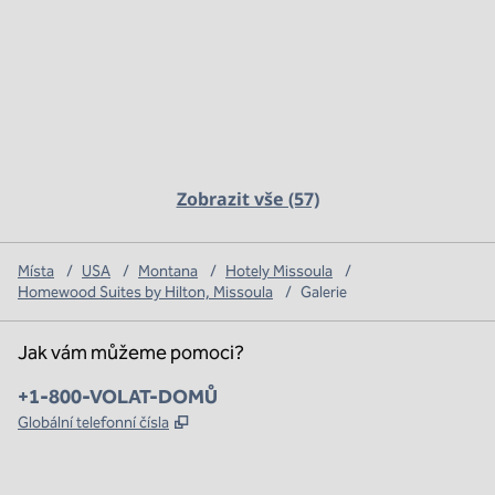
Zobrazit vše (57)
Místa
/
USA
/
Montana
/
Hotely Missoula
/
Homewood Suites by Hilton, Missoula
/
Galerie
Jak vám můžeme pomoci?
Telefon:
+1-800-VOLAT-DOMŮ
,
Otevře se na nové kartě
Globální telefonní čísla
x
facebook
instagram