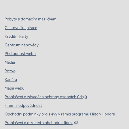
,
otevře se nová karta
,
otevře se nová karta
,
otevře se nová karta
Pobyty s domácím mazlíčkem
Cestovní inspirace
Kreditní karty
Centrum nápovědy
Přístupnost webu
Média
Rozvoj
Kariéra
Mapa webu
Prohlášení o zásadách ochrany osobních údajů
Firemní odpovědnost
Obchodní podmínky pro slevy v rámci programu Hilton Honors
,
Otevře se na nové kartě
Prohlášení o otroctví a obchodu s lidmi