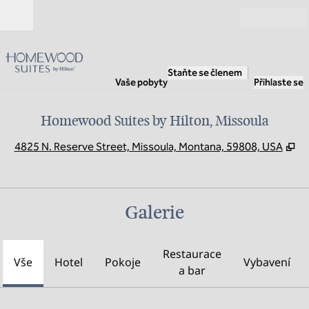
Přejít na obsah
Otevřít
Staňte se členem
Vaše pobyty
Přihlaste se
Homewood Suites by Hilton, Missoula
,
O
4825 N. Reserve Street, Missoula, Montana, 59808, USA
Galerie
Restaurace
Vše
Hotel
Pokoje
Vybavení
a bar