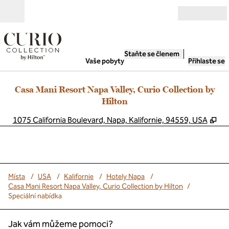
Přejít na obsah
Otevřít
Staňte se členem
Vaše pobyty
Přihlaste se
Casa Mani Resort Napa Valley, Curio Collection by
Hilton
,
Ot
1075 California Boulevard, Napa, Kalifornie, 94559, USA
Místa
/
USA
/
Kalifornie
/
Hotely Napa
/
Casa Mani Resort Napa Valley, Curio Collection by Hilton
/
Speciální nabídka
Jak vám můžeme pomoci?