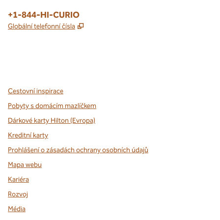
Telefon:
+1-844-HI-CURIO
,
Otevře se na nové kartě
Globální telefonní čísla
x
facebook
instagram
,
otevře se nová karta
,
otevře se nová karta
,
otevře se nová karta
Cestovní inspirace
Pobyty s domácím mazlíčkem
Dárkové karty Hilton (Evropa)
Kreditní karty
Prohlášení o zásadách ochrany osobních údajů
Mapa webu
Kariéra
Rozvoj
Média