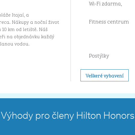
Wi-Fi zdarma,
láže Itajaí, a
Fitness centrum
reca. Nákupy a noční život
 10 km od letiště. Náš
eři na objednávku každý
slanou vodou.
Postýlky
Veškeré vybavení
Výhody pro členy Hilton Honors