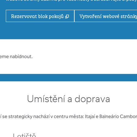
,
Otevře se na nové kartě
Rezervovat blok pokojů
Vytvoření webové stránky
žeme nabídnout.
Umístění a doprava
aí se strategicky nachází v centru města: Itajaí e Balneário Cambor