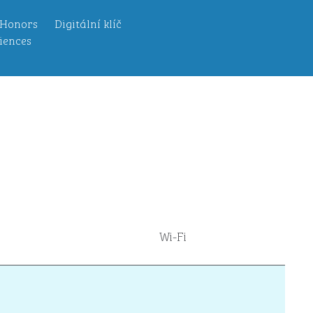
 Honors
Digitální klíč
iences
Wi-Fi