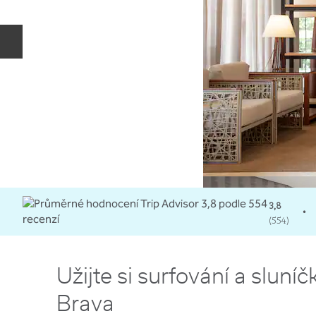
Předchozí snímek
3,8
•
(
554
)
Užijte si surfování a sluníč
Brava