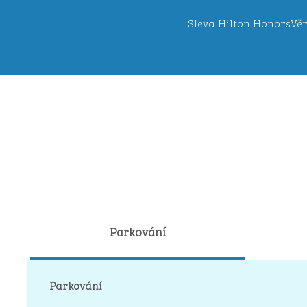
Sleva Hilton Honors
Věr
Parkování
Parkování