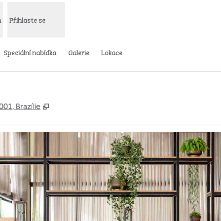
m
Přihlaste se
Speciální nabídka
Galerie
Lokace
,
Otevře se na nové kartě
001, Brazílie