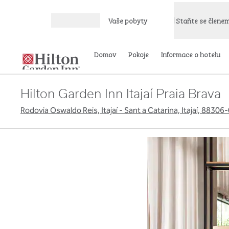
Přejít na obsah
Vaše pobyty
Staňte se člene
Otevřít nabídku
Domov
Pokoje
Informace o hotelu
Hilton Garden Inn Itajaí Praia Brava
Rodovia Oswaldo Reis, Itajaí - Sant a Catarina, Itajaí, 88306-