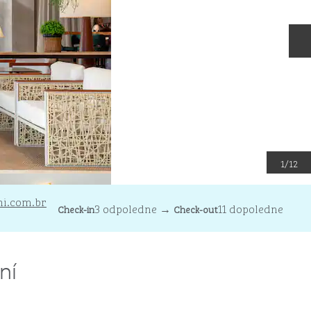
D
1
/
12
i.com.br
3 odpoledne
→
11 dopoledne
Check-in
Check-out
ní