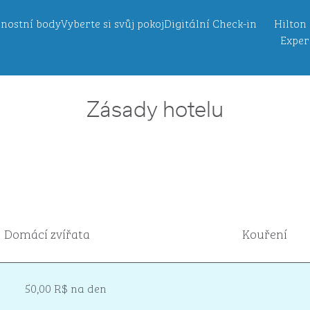
nostní body
Vyberte si svůj pokoj
Digitální Check-in
Hilton
Exper
Zásady hotelu
Domácí zvířata
Kouření
50,00 R$ na den