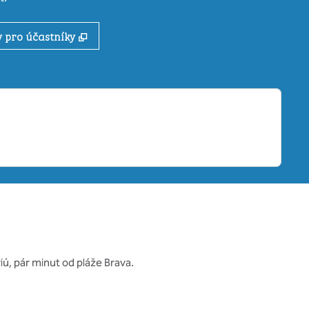
,
Otevře se na nové kartě
 pro účastníky
iú, pár minut od pláže Brava.