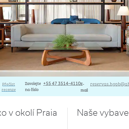
Volejte
Zavolejte
Email
reservas.hgpb
@ah
Přečíst
+55 47 3514-4110
E-
recenze
na číslo
mail
ko v okolí Praia
Naše vybave