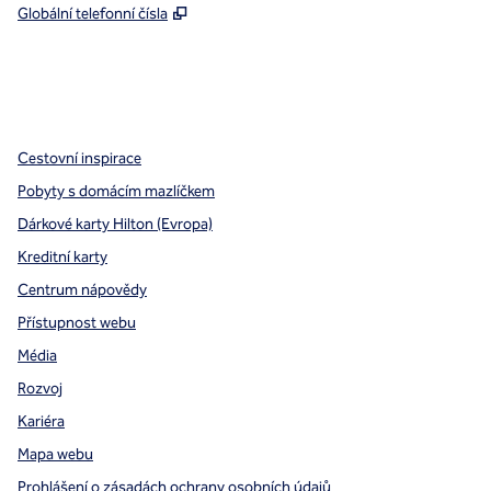
,
Otevře se na nové kartě
Globální telefonní čísla
x
facebook
instagram
,
otevře se nová karta
,
otevře se nová karta
,
otevře se nová karta
Cestovní inspirace
Pobyty s domácím mazlíčkem
Dárkové karty Hilton (Evropa)
Kreditní karty
Centrum nápovědy
Přístupnost webu
Média
Rozvoj
Kariéra
Mapa webu
Prohlášení o zásadách ochrany osobních údajů