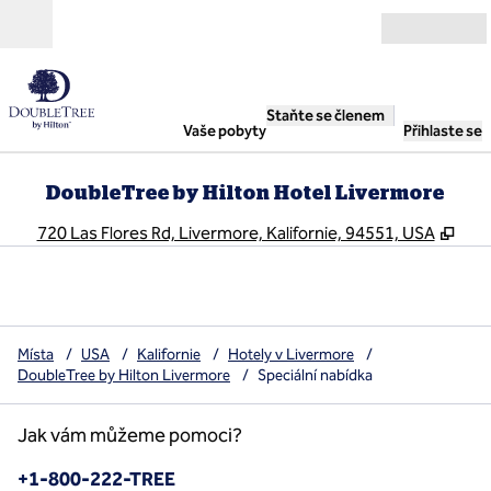
Přejít na obsah
Otevřít
Staňte se členem
Vaše pobyty
Přihlaste se
DoubleTree by Hilton Hotel Livermore
,
Ote
720 Las Flores Rd, Livermore, Kalifornie, 94551, USA
Místa
/
USA
/
Kalifornie
/
Hotely v Livermore
/
DoubleTree by Hilton Livermore
/
Speciální nabídka
Jak vám můžeme pomoci?
Telefon:
+1-800-222-TREE