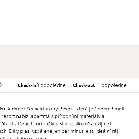
1 z 12
1
/
12
předchozí obrázek
další obrázek
0
3 odpoledne
→
11 dopoledne
Check-in
Check-out
sku Summer Senses Luxury Resort, které je členem Small
 resort nabízí apartmá s přírodními materiály a
e si v lázních, odpočiňte si v posilovně a užijte si
ích. Díky pláži vzdálené jen pár minut je to ideální ráj
itek z řeckého ostrova.