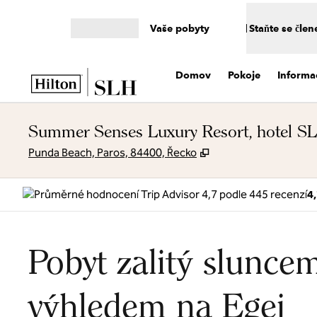
Přejít na obsah
Vaše pobyty
Staňte se čle
Otevřít nabídku
Domov
Pokoje
Informa
Summer Senses Luxury Resort, hotel S
,
Otevře se na nové k
Punda Beach, Paros, 84400, Řecko
4
Pobyt zalitý slunce
výhledem na Egej