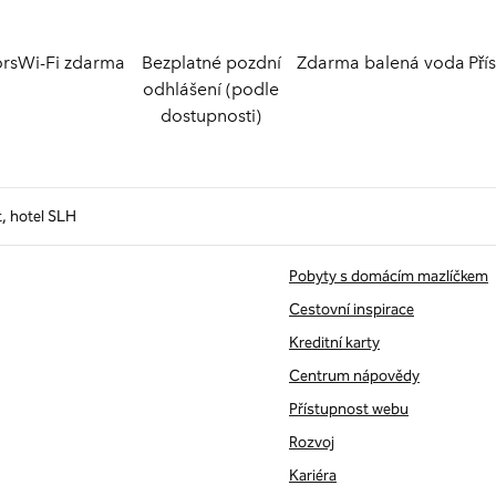
ors
Wi-Fi zdarma
Bezplatné pozdní
Zdarma balená voda
Pří
odhlášení (podle
dostupnosti)
, hotel SLH
Pobyty s domácím mazlíčkem
Cestovní inspirace
Kreditní karty
Centrum nápovědy
Přístupnost webu
Rozvoj
Kariéra