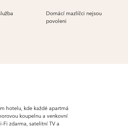
služba
Domácí mazlíčci nejsou
povoleni
šem hotelu, kde každé apartmá
amorovou koupelnu a venkovní
-Fi zdarma, satelitní TV a