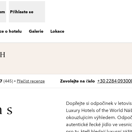
nem
Přihlaste se
ce o hotelu
Galerie
Lokace
LH
artě
Volání
+30 2284 09300
•
,7
(
445
)
Přečíst recenze
Zavolejte na číslo
Dopřejte si odpočinek v letovi
m s
Luxury Hotels of the World Náš
okouzlujícím výhledem. Odpočiňt
autentické řecké jídlo ve vesnic
pro ty, kteří hledají luxusní záž