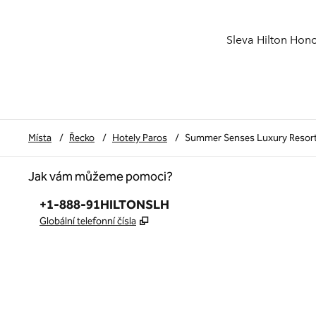
Sleva Hilton Hon
Místa
/
Řecko
/
Hotely Paros
/
Summer Senses Luxury Resort
Jak vám můžeme pomoci?
Telefon:
+1-888-91HILTONSLH
,
Otevře se na nové kartě
Globální telefonní čísla