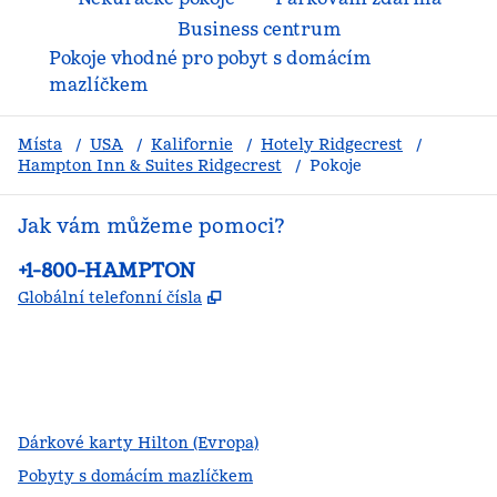
Business centrum
Pokoje vhodné pro pobyt s domácím
mazlíčkem
Místa
/
USA
/
Kalifornie
/
Hotely Ridgecrest
/
Hampton Inn & Suites Ridgecrest
/
Pokoje
Jak vám můžeme pomoci?
Telefon:
+1-800-HAMPTON
,
Otevře se na nové kartě
Globální telefonní čísla
facebook
x
instagram
,
otevře se nová karta
,
otevře se nová karta
,
otevře se nová karta
Dárkové karty Hilton (Evropa)
Pobyty s domácím mazlíčkem