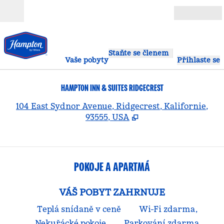
Přejít na obsah
Otevřít
Staňte se členem
Vaše pobyty
Přihlaste se
HAMPTON INN & SUITES RIDGECREST
,
O
104 East Sydnor Avenue, Ridgecrest, Kalifornie,
93555, USA
POKOJE A APARTMÁ
VÁŠ POBYT ZAHRNUJE
Teplá snídaně v ceně
Wi-Fi zdarma,
Nekuřácké pokoje
Parkování zdarma