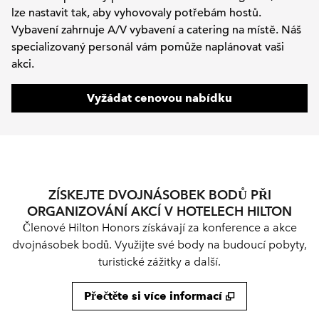
lze nastavit tak, aby vyhovovaly potřebám hostů.
Vybavení zahrnuje A/V vybavení a catering na místě. Náš
specializovaný personál vám pomůže naplánovat vaši
akci.
,
otevře se nová
Vyžádat cenovou nabídku
ZÍSKEJTE DVOJNÁSOBEK BODŮ PŘI
ORGANIZOVÁNÍ AKCÍ V HOTELECH HILTON
Členové Hilton Honors získávají za konference a akce
dvojnásobek bodů. Využijte své body na budoucí pobyty,
turistické zážitky a další.
Přečtěte si více informací