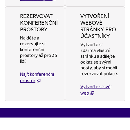
REZERVOVAT
VYTVOŘENÍ
KONFERENČNÍ
WEBOVÉ
PROSTORY
STRÁNKY PRO
ÚČASTNÍKY
Najděte a
rezervujte si
Vytvořte si
konferenční
zdarma vlastní
prostory až pro 35
stránku a sdílejte
lidí.
odkaz se svými
hosty, aby si mohli
rezervovat pokoje.
Najít konferenční
prostor
Vytvořte si svůj
web
1
/
2
předchozí obrázek
další
1 z 2