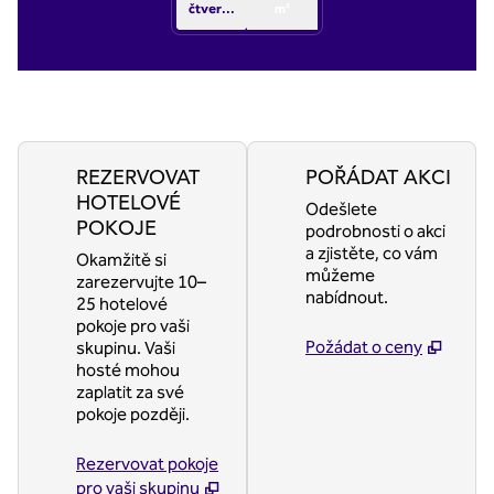
čtverečních stop
m²
REZERVOVAT
POŘÁDAT AKCI
HOTELOVÉ
Odešlete
POKOJE
podrobnosti o akci
a zjistěte, co vám
Okamžitě si
můžeme
zarezervujte 10–
nabídnout.
25 hotelové
pokoje pro vaši
Požádat o ceny
skupinu. Vaši
hosté mohou
zaplatit za své
pokoje později.
Rezervovat pokoje
pro vaši skupinu