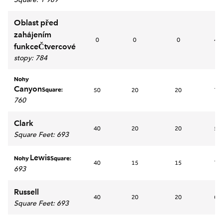
Oblast před
zahájením
0
0
0
40
funkceČtvercové
stopy
:
784
Nohy
Canyon
Square:
50
20
20
70
760
Clark
40
20
20
50
Square Feet
:
693
Lewis
Nohy
Square:
40
15
15
70
693
Russell
40
20
20
60
Square Feet
:
693