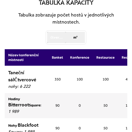
TABULKA KAPACITY
Tabulka zobrazuje počet hostů v jednotlivých
místnostech.
čtverečních stop
m²
Název konferenční
Banket
Konference
Restaurace
Recep
místnosti
Taneční
sálČtvercové
350
100
100
400
nohy
:
6 222
Hodiny
Bitterroot
Square:
90
0
50
195
1 989
Blackfoot
Nohy
90
0
50
150
Square:
1 989