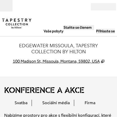
Přejít na obsah
Otevřít
Staňte se členem
Vaše pobyty
Přihlaste se
EDGEWATER MISSOULA, TAPESTRY
COLLECTION BY HILTON
,
Otevř
100 Madison St, Missoula, Montana, 59802, USA
KONFERENCE A AKCE
Svatba
Sociální média
Firma
Nabízíme prostory pro akce s flexibilní konfigurací, které