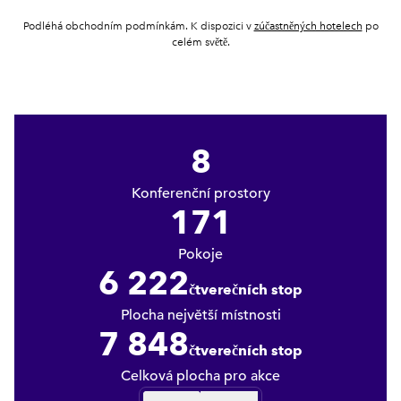
,
otvírá 
Podléhá obchodním podmínkám. K dispozici v
zúčastněných hotelech
po
celém světě.
8
Konferenční prostory
171
Pokoje
6 222
čtverečních stop
stop čtverečních
Plocha největší místnosti
7 848
čtverečních stop
stop čtverečních
Celková plocha pro akce