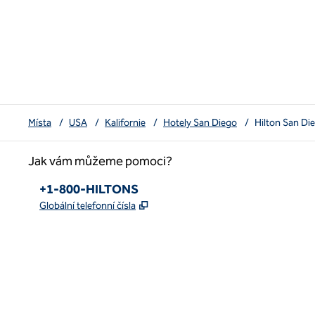
Místa
/
USA
/
Kalifornie
/
Hotely San Diego
/
Hilton San Di
Jak vám můžeme pomoci?
Telefon :
+1-800-HILTONS
,
Otevře se na nové kartě
Globální telefonní čísla
x
facebook
instagram
youtube
pinterest
,
otevře se nová karta
,
otevře se nová karta
,
otevře se nová karta
,
otevře se nová záložka
,
otevře se nová karta