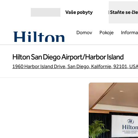
Přejít na obsah
Vaše pobyty
Staňte se č
Otevřít nabídku
Domov
Pokoje
Informa
Hilton San Diego Airport/Harbor Island
1960 Harbor Island Drive, San Diego, Kalifornie, 92101, US