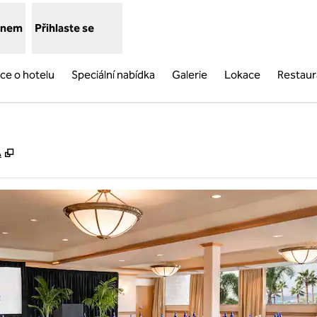
lenem
Přihlaste se
ce o hotelu
Speciální nabídka
Galerie
Lokace
Restaur
,
Otevře se na nové kartě
A