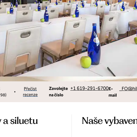
Volejte
E-mailSANA
+1 619-291-6700
_FO
@hi
2
Zavolejte
Přečíst
E-
•
recenze
798
)
na číslo
mail
 a siluetu
Naše vybaven