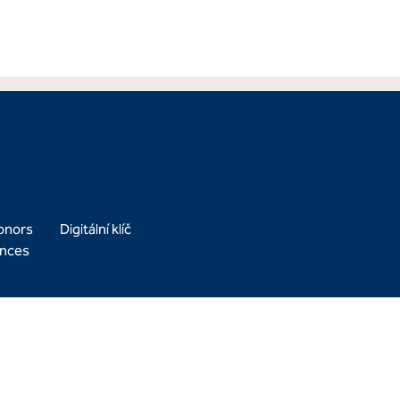
Honors
Digitální klíč
ences