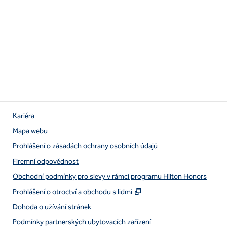
Kariéra
Mapa webu
Prohlášení o zásadách ochrany osobních údajů
Firemní odpovědnost
Obchodní podmínky pro slevy v rámci programu Hilton Honors
,
Otevře se na nové kart
Prohlášení o otroctví a obchodu s lidmi
Dohoda o užívání stránek
Podmínky partnerských ubytovacích zařízení