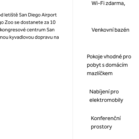
Wi-Fi zdarma,
d letiště San Diego Airport
ego Zoo se dostanete za 10
Venkovní bazén
a kongresové centrum San
atnou kyvadlovou dopravu na
Pokoje vhodné pro
pobyt s domácím
mazlíčkem
Nabíjení pro
elektromobily
Konferenční
prostory