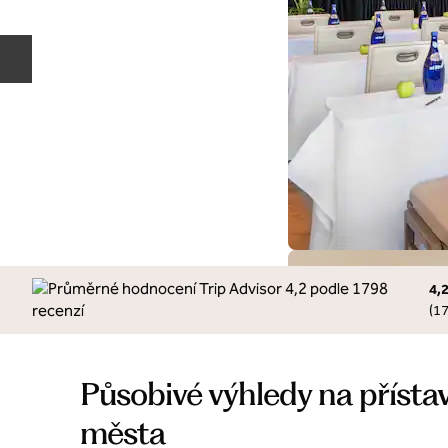
Předchozí snímek
4,
(
1
Působivé výhledy na přístav
města