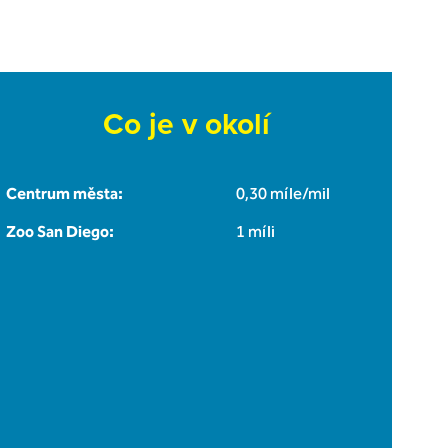
Co je v okolí
Centrum města:
0,30 míle/mil
Zoo San Diego:
1 míli