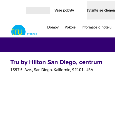
Přejít na obsah
Vaše pobyty
Staňte se člene
Otevřít nabídku
Domov
Pokoje
Informace o hotelu
Tru by Hilton San Diego, centrum
1357 5. Ave., San Diego, Kalifornie, 92101, USA