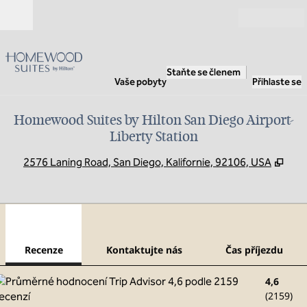
Přejít na obsah
Otevřít
Staňte se členem
Vaše pobyty
Přihlaste se
Homewood Suites by Hilton San Diego Airport-
Liberty Station
,
Ote
2576 Laning Road, San Diego, Kalifornie, 92106, USA
1
/
12
předchozí obrázek
dalš
1 z 12
Kontaktujte nás
Recenze
Kontaktujte nás
Čas příjezdu
4,6
(
2159
)