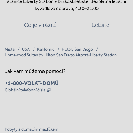
stanice Liberty Station v blízkosti letiště. Bezplatná letištní
kyvadlová doprava, 4:30–21:00
Co je v okolí
Letiště
Místa
/
USA
/
Kalifornie
/
Hotely San Diego
/
Homewood Suites by Hilton San Diego Airport-Liberty Station
Jak vám můžeme pomoci?
Telefon:
+1-800-VOLAT-DOMŮ
,
Otevře se na nové kartě
Globální telefonní čísla
x
facebook
instagram
,
otevře se nová karta
,
otevře se nová karta
,
otevře se nová karta
Pobyty s domácím mazlíčkem