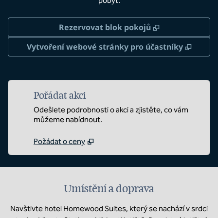
pobyt.
,
Otevře se na 
Rezervovat blok pokojů
,
Otevř
Vytvoření webové stránky pro účastníky
Pořádat akci
Odešlete podrobnosti o akci a zjistěte, co vám
můžeme nabídnout.
Požádat o ceny
Umístění a doprava
Navštivte hotel Homewood Suites, který se nachází v srdci