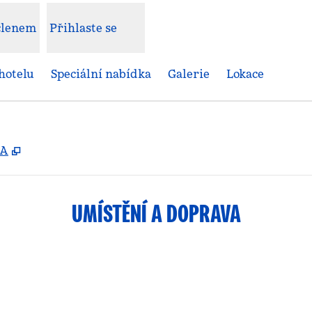
 členem
Přihlaste se
hotelu
Speciální nabídka
Galerie
Lokace
,
Otevře se na nové kartě
SA
UMÍSTĚNÍ A DOPRAVA