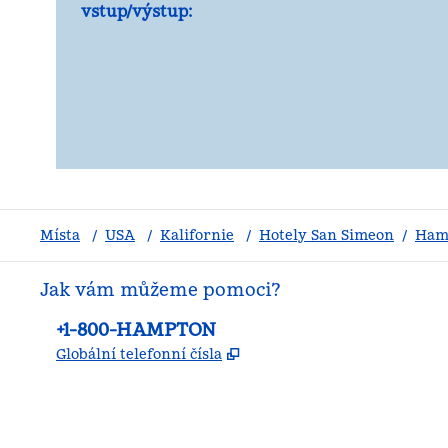
vstup/výstup:
Místa
/
USA
/
Kalifornie
/
Hotely San Simeon
/
Ham
Jak vám můžeme pomoci?
Telefon:
+1-800-HAMPTON
,
Otevře se na nové kartě
Globální telefonní čísla
facebook
x
instagram
,
otevře se nová karta
,
otevře se nová karta
,
otevře se nová karta