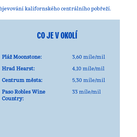
objevování kalifornského centrálního pobřeží.
CO JE V OKOLÍ
Pláž Moonstone:
3,60 míle/mil
Hrad Hearst:
4,10 míle/mil
Centrum města:
5,30 míle/mil
Paso Robles Wine
33 míle/mil
Country: