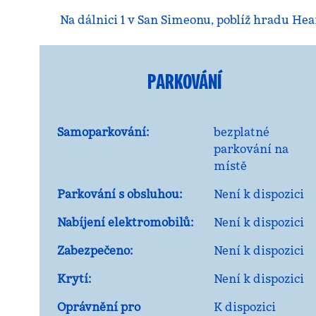
Na dálnici 1 v San Simeonu, poblíž hradu Hea
PARKOVÁNÍ
Samoparkování:
bezplatné
parkování na
místě
Parkování s obsluhou:
Není k dispozici
Nabíjení elektromobilů:
Není k dispozici
Zabezpečeno:
Není k dispozici
Krytí:
Není k dispozici
Oprávnění pro
K dispozici