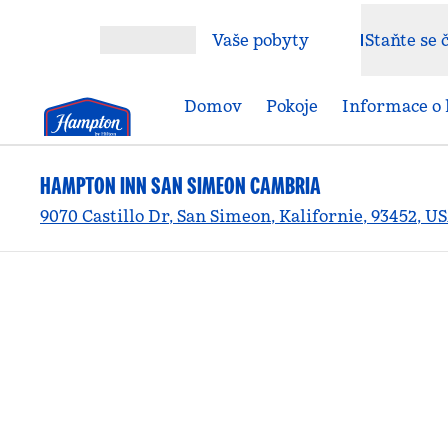
Přejít na obsah
Vaše pobyty
Staňte se
Otevřít nabídku
Domov
Pokoje
Informace o 
HAMPTON INN SAN SIMEON CAMBRIA
9070 Castillo Dr, San Simeon, Kalifornie, 93452, U