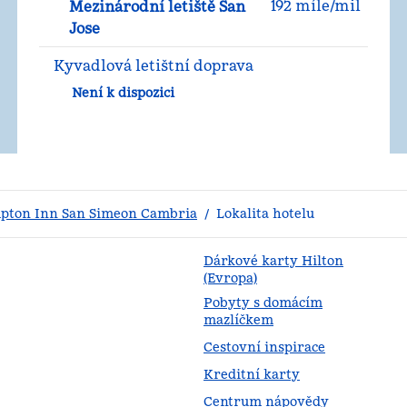
192 míle/mil
Mezinárodní letiště San
Jose
Kyvadlová letištní doprava
Není k dispozici
pton Inn San Simeon Cambria
/
Lokalita hotelu
Dárkové karty Hilton
(Evropa)
Pobyty s domácím
mazlíčkem
Cestovní inspirace
Kreditní karty
Centrum nápovědy