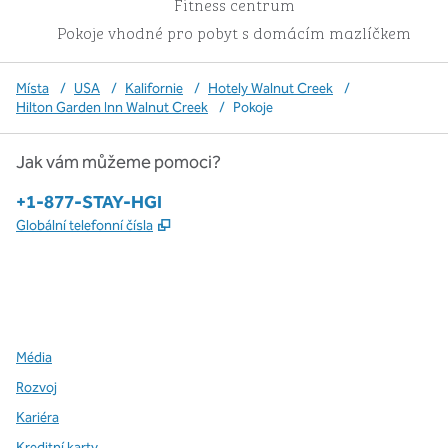
Fitness centrum
Pokoje vhodné pro pobyt s domácím mazlíčkem
Místa
/
USA
/
Kalifornie
/
Hotely Walnut Creek
/
Hilton Garden Inn Walnut Creek
/
Pokoje
Jak vám můžeme pomoci?
Telefon:
+1-877-STAY-HGI
,
Otevře se na nové kartě
Globální telefonní čísla
x
facebook
instagram
,
otevře se nová karta
,
otevře se nová karta
,
otevře se nová karta
Média
Rozvoj
Kariéra
Kreditní karty