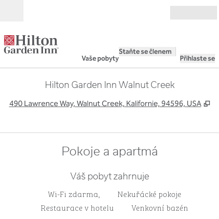
Přejít na obsah
Otevřít
Staňte se členem
Vaše pobyty
Přihlaste se
Hilton Garden Inn Walnut Creek
,
O
490 Lawrence Way, Walnut Creek, Kalifornie, 94596, USA
Pokoje a apartmá
Váš pobyt zahrnuje
Wi-Fi zdarma,
Nekuřácké pokoje
Restaurace v hotelu
Venkovní bazén