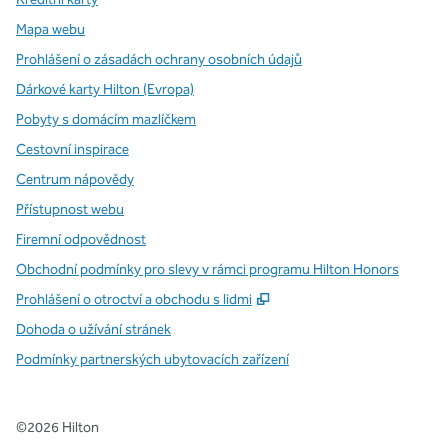
Mapa webu
Prohlášení o zásadách ochrany osobních údajů
Dárkové karty Hilton (Evropa)
Pobyty s domácím mazlíčkem
Cestovní inspirace
Centrum nápovědy
Přístupnost webu
Firemní odpovědnost
Obchodní podmínky pro slevy v rámci programu Hilton Honors
,
Otevře se na nové kartě
Prohlášení o otroctví a obchodu s lidmi
Dohoda o užívání stránek
Podmínky partnerských ubytovacích zařízení
©
2026
Hilton