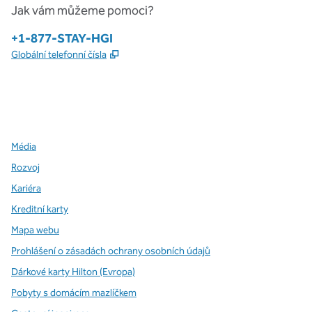
Jak vám můžeme pomoci?
Telefon:
+1-877-STAY-HGI
,
Otevře se na nové kartě
Globální telefonní čísla
x
facebook
instagram
,
otevře se nová karta
,
otevře se nová karta
,
otevře se nová karta
Média
Rozvoj
Kariéra
Kreditní karty
Mapa webu
Prohlášení o zásadách ochrany osobních údajů
Dárkové karty Hilton (Evropa)
Pobyty s domácím mazlíčkem