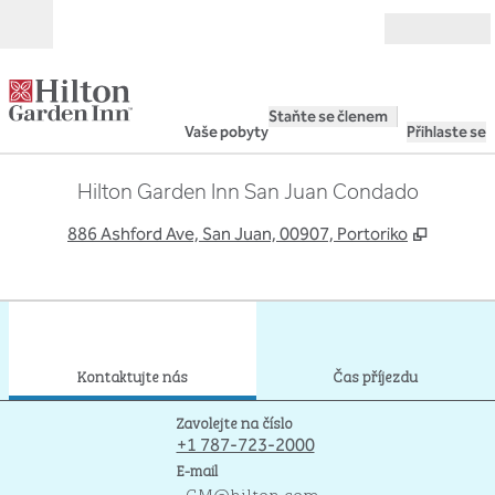
Přejít na obsah
Otevřít
Staňte se členem
Vaše pobyty
Přihlaste se
Hilton Garden Inn San Juan Condado
,
Otevře 
886 Ashford Ave, San Juan, 00907, Portoriko
1
/
12
předchozí obrázek
dalš
1 z 12
Kontaktujte nás
Kontaktujte nás
Čas příjezdu
Volejte
Zavolejte na číslo
+1 787-723-2000
E-mailSJUSJGI
E-mail
_GM
@hilton.com