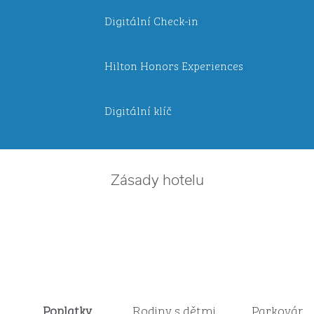
Digitální Check-in
Hilton Honors Experiences
Digitální klíč
Zásady hotelu
Poplatky
Rodiny s dětmi
Parkování