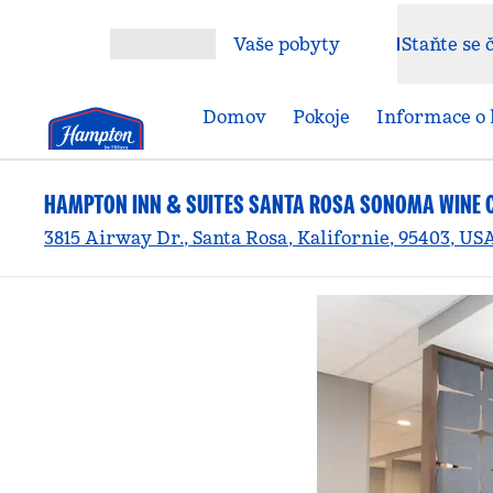
Přejít na obsah
Vaše pobyty
Staňte se
Otevřít nabídku
Domov
Pokoje
Informace o 
HAMPTON INN & SUITES SANTA ROSA SONOMA WINE 
3815 Airway Dr., Santa Rosa, Kalifornie, 95403, US