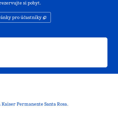
ezervujte si pobyt.
,
Otevře se na nové kartě
ránky pro účastníky
ra Kaiser Permanente Santa Rosa.