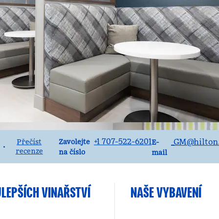
Volejte
E-mailSTSBA
+1 707-522-6201
_GM
@hilton
Zavolejte
Přečíst
E-
•
recenze
na číslo
mail
JLEPŠÍCH VINAŘSTVÍ
NAŠE VYBAVENÍ