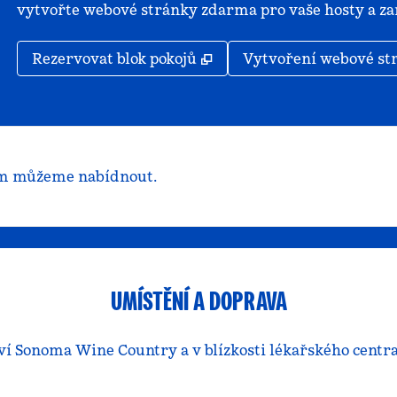
vytvořte webové stránky zdarma pro vaše hosty a zar
,
Otevře se na nové kartě
Rezervovat blok pokojů
Vytvoření webové st
 vám můžeme nabídnout.
UMÍSTĚNÍ A DOPRAVA
tví Sonoma Wine Country a v blízkosti lékařského cent