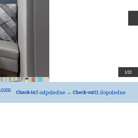
D
1
/
12
.com
3 odpoledne
→
11 dopoledne
Check-in
Check-out