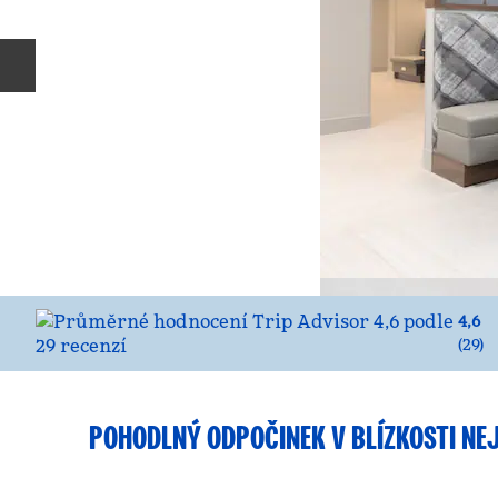
Předchozí snímek
4,6
(
29
)
POHODLNÝ ODPOČINEK V BLÍZKOSTI NE