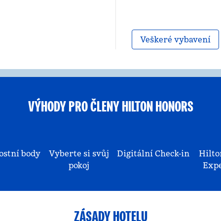
Veškeré vybavení
VÝHODY PRO ČLENY HILTON HONORS
ostní body
Vyberte si svůj
Digitální Check-in
Hilto
pokoj
Expe
ZÁSADY HOTELU