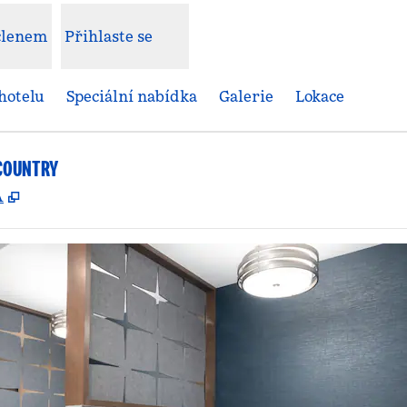
 členem
Přihlaste se
hotelu
Speciální nabídka
Galerie
Lokace
COUNTRY
,
Otevře se na nové kartě
A