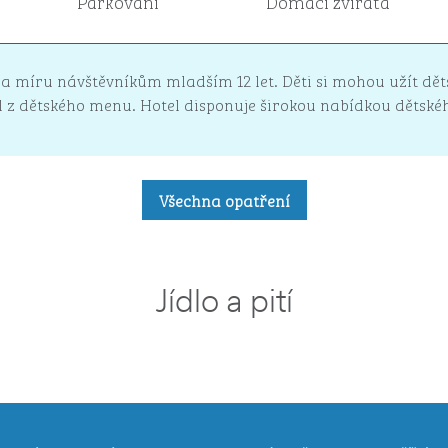
Parkování
Domácí zvířata
 míru návštěvníkům mladším 12 let. Děti si mohou užít dětsk
el z dětského menu. Hotel disponuje širokou nabídkou dětsk
Všechna opatření
Jídlo a pití