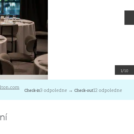
D
1
/
10
lton.com
3 odpoledne
→
12 odpoledne
Check-in
Check-out
ní