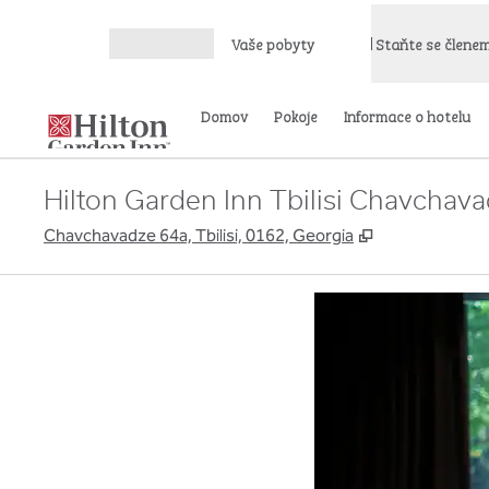
Přejít na obsah
Vaše pobyty
Staňte se člene
Otevřít nabídku
Domov
Pokoje
Informace o hotelu
Hilton Garden Inn Tbilisi Chavchav
,
Otevře se na 
Chavchavadze 64a, Tbilisi, 0162, Georgia