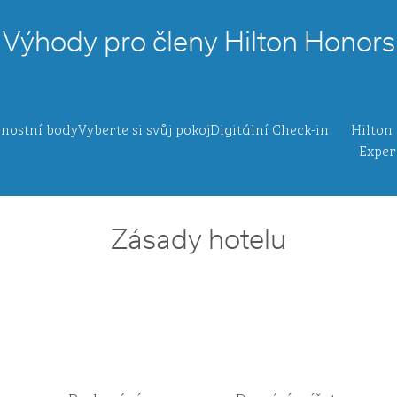
Výhody pro členy Hilton Honors
nostní body
Vyberte si svůj pokoj
Digitální Check-in
Hilton
Exper
Zásady hotelu