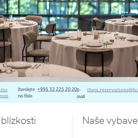
Volejte
Zavolejte
Email
tbsgi.reservations
@hi
číst
+995 32 225 20 20
E-
enze
na číslo
mail
blízkosti
Naše vybave