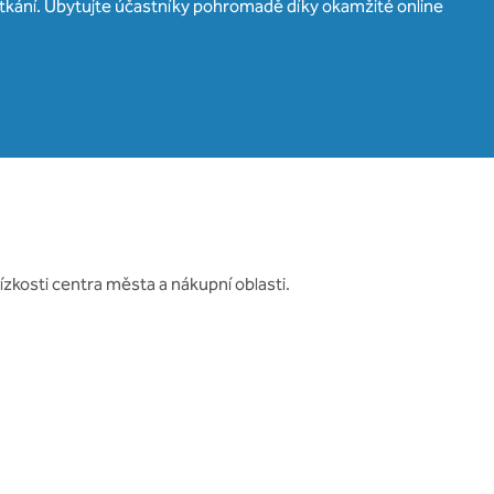
setkání. Ubytujte účastníky pohromadě díky okamžité online
ízkosti centra města a nákupní oblasti.