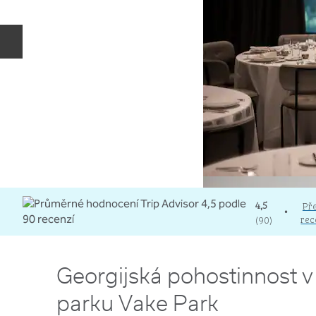
Předchozí snímek
4,5
Pře
•
rec
(
90
)
Georgijská pohostinnost v 
parku Vake Park