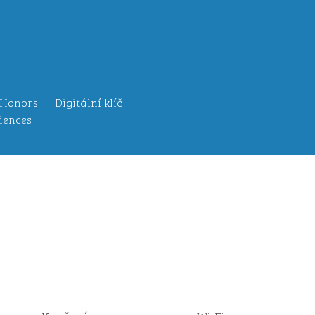
 Honors
Digitální klíč
iences