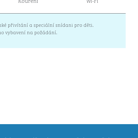
Kouření
Wi-Fi
é přivítání a speciální snídani pro děti.
ého vybavení na požádání.