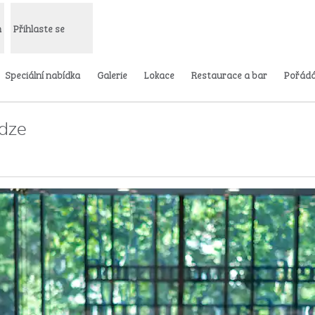
m
Přihlaste se
Speciální nabídka
Galerie
Lokace
Restaurace a bar
Pořádá
adze
nové kartě