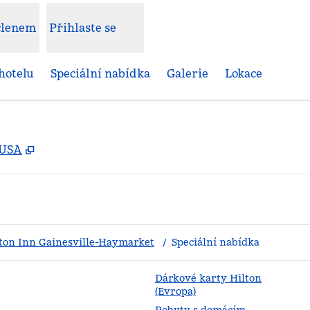
 členem
Přihlaste se
hotelu
Speciální nabídka
Galerie
Lokace
,
Otevře se na nové kartě
 USA
on Inn Gainesville-Haymarket
/
Speciální nabídka
Dárkové karty Hilton
(Evropa)