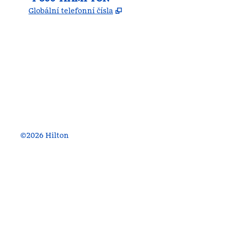
,
Otevře se na nové kartě
Globální telefonní čísla
facebook
x
instagram
,
otevře se nová karta
,
otevře se nová karta
,
otevře se nová karta
©
2026
Hilton