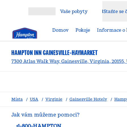
Přejít na obsah
Vaše pobyty
Staňte se
Otevřít nabídku
Domov
Pokoje
Informace o 
HAMPTON INN GAINESVILLE-HAYMARKET
7300 Atlas Walk Way, Gainesville, Virginia, 20155,
Místa
/
USA
/
Virginie
/
Gainesville Hotely
/
Hampt
Jak vám můžeme pomoci?
Telefon:
+1-800-HAMPTON