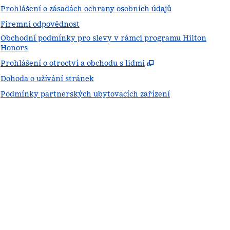
Prohlášení o zásadách ochrany osobních údajů
Firemní odpovědnost
Obchodní podmínky pro slevy v rámci programu Hilton
Honors
,
Otevře se na nov
Prohlášení o otroctví a obchodu s lidmi
Dohoda o užívání stránek
Podmínky partnerských ubytovacích zařízení