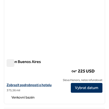
Hilton Buenos Aires
Hilton Buenos Aires
225 USD
Od*
Sleva Honors, nelze refundovat
Zobrazit podrobnosti o hotelu Hilton Buenos Aires
Zobrazit podrobnosti o hotelu
Vybrat datum
375,56 mil
Venkovní bazén