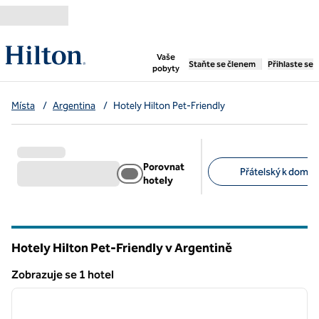
Přejít na obsah
,
otevře se nová záložka
Vaše
Staňte se členem
Přihlaste se
pobyty
Místa
/
Argentina
/
Hotely Hilton Pet-Friendly
Porovnat
Přátelský k domác
hotely
Doporučené filtry
Hotely Hilton Pet-Friendly v Argentině
Zobrazuje se 1 hotel
1
/
12
Zobrazuje se 1 hotel
předchozí obrázek
další o
1 z 12