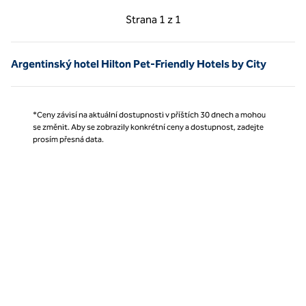
Předchozí strana, 1 z 1
Další strana, 1 z 1
Strana
1 z 1
Strana 1 z 1
Argentinský hotel Hilton Pet-Friendly Hotels by City
*Ceny závisí na aktuální dostupnosti v příštích 30 dnech a mohou
se změnit. Aby se zobrazily konkrétní ceny a dostupnost, zadejte
prosím přesná data.