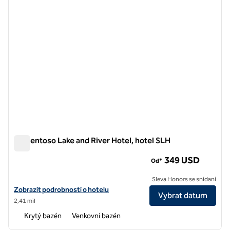
Correntoso Lake and River Hotel, hotel SLH
Correntoso Lake and River Hotel, hotel SLH
349 USD
Od*
Sleva Honors se snídaní
Zobrazit detaily hotelu v hotelu Correntoso Lake and River Hotel, SL
Zobrazit podrobnosti o hotelu
Vybrat datum
2,41 mil
Krytý bazén
Venkovní bazén