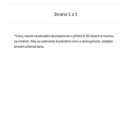
Předchozí strana, 1 z 1
Další strana, 1 z 1
Strana
1 z 1
Strana 1 z 1
*Ceny závisí na aktuální dostupnosti v příštích 30 dnech a mohou
se změnit. Aby se zobrazily konkrétní ceny a dostupnost, zadejte
prosím přesná data.