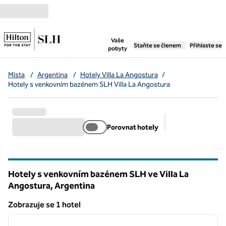
Přejít na obsah
,
otevře se nová záložka
Vaše
Staňte se členem
Přihlaste se
pobyty
Místa
/
Argentina
/
Hotely Villa La Angostura
/
Hotely s venkovním bazénem SLH Villa La Angostura
Porovnat hotely
Doporučené filtr
Hotely s venkovním bazénem SLH ve Villa La
Angostura, Argentina
Zobrazuje se 1 hotel
1
/
12
Zobrazuje se 1 hotel
předchozí obrázek
další o
1 z 12